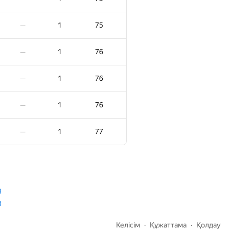
1
63
—
1
75
—
1
63
—
1
76
—
1
63
—
1
76
—
1
64
—
1
76
—
1
65
—
1
77
—
1
65
—
1
66
—
3
3
−1
1
67
00:42
Келісім
Құжаттама
Қолдау