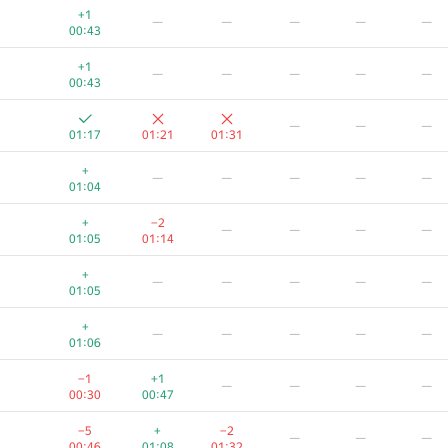
+1
—
—
—
—
—
00:43
+1
—
—
—
—
—
00:43
—
—
—
01:17
01:21
01:31
+
—
—
—
—
—
01:04
+
−2
—
—
—
—
01:05
01:14
+
—
—
—
—
—
01:05
+
—
—
—
—
—
01:06
−1
+1
—
—
—
—
00:30
00:47
−5
+
−2
—
—
—
00:46
01:08
01:32