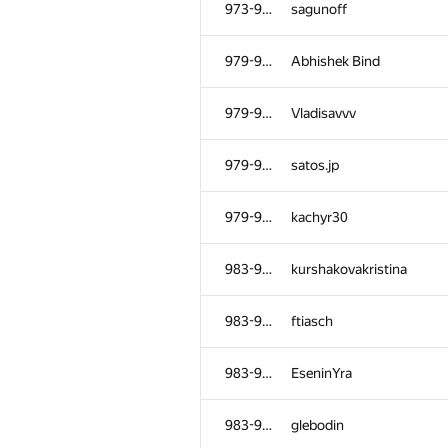
973-978
sagunoff
979-982
Abhishek Bind
979-982
Vladisavvv
979-982
satos.jp
979-982
kachyr30
983-987
kurshakovakristina
983-987
ftiasch
№
Қатысушы
983-987
EseninYra
950-951
Kernel Jimm
983-987
glebodin