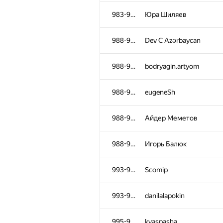
952-954
pavel.krizskiy
983-987
Юра Шиляев
952-954
p.i.k.u.l.i.n
988-992
Dev C Azərbaycan
952-954
Kushagra
988-992
bodryagin.artyom
955
Kirill Korostelev
988-992
eugeneSh
956
g8f6
988-992
Айдер Меметов
957
ShubhamAvasthi
988-992
Игорь Балюк
958-960
ermakovartem97
993-994
Scomip
958-960
pspirichev
993-994
danilalapokin
958-960
Birjik2
995-996
kvaspasha