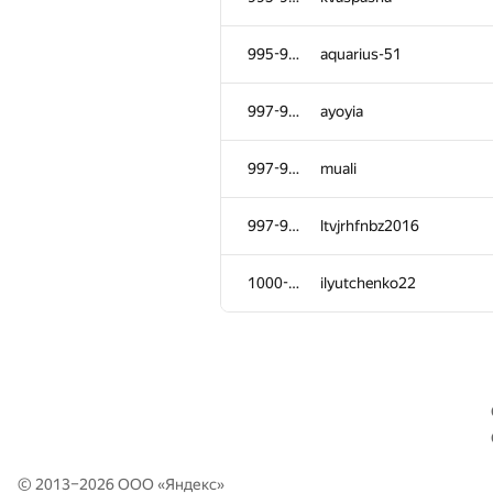
961-963
Vlad.Rck
995-996
aquarius-51
961-963
yurisantamarina
997-999
ayoyia
961-963
sergey040496
997-999
muali
964
Quốc Cường Trần
997-999
ltvjrhfnbz2016
965-966
quotitquot
1000-1001
ilyutchenko22
965-966
Алексей Ефимов
967
arcson
968
Владислав Гуляев
© 2013–2026 ООО «
Яндекс
»