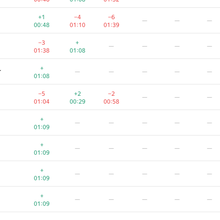
+1
−4
−6
—
—
—
00:48
01:10
01:39
−3
+
—
—
—
—
01:38
01:08
+
r
—
—
—
—
—
01:08
−5
+2
−2
—
—
—
01:04
00:29
00:58
+
—
—
—
—
—
01:09
+
—
—
—
—
—
01:09
+
—
—
—
—
—
01:09
+
—
—
—
—
—
01:09