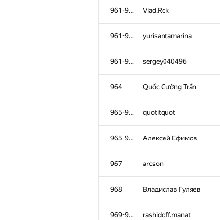
961-963
Vlad.Rck
961-963
yurisantamarina
961-963
sergey040496
964
Quốc Cường Trần
965-966
quotitquot
965-966
Алексей Ефимов
967
arcson
968
Владислав Гуляев
969-972
rashidoff.manat