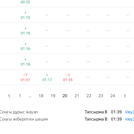
00:35
+1
—
—
—
—
—
+
—
—
—
—
—
00:43
01:15
+1
—
—
—
—
—
+
—
—
—
—
—
00:43
01:16
—
—
—
+
—
—
—
—
—
01:17
01:21
01:31
01:16
+
—
—
—
—
—
+
—
—
—
—
—
01:04
01:16
+
−2
—
—
—
—
−7
+
−1
—
—
—
01:05
01:14
01:01
01:17
01:35
+
—
—
—
—
—
01:05
1
…
18
19
20
21
22
23
24
+
—
—
—
—
—
01:06
Соңғы дұрыс жауап
Тапсырма B
01:39
kley
Соңғы жіберілген шешім
Тапсырма B
01:39
kley
−1
+1
—
—
—
—
00:30
00:47