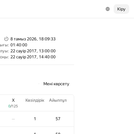
Кіру
8 тамыз 2026, 18:09:33
тығы:
01:40:00
алуы:
22 сәуір 2017, 13:00:00
соңы:
22 сәуір 2017, 14:40:00
Мені көрсету
X
Көзілдірік
Айыппұл
0
/
125
1
57
—