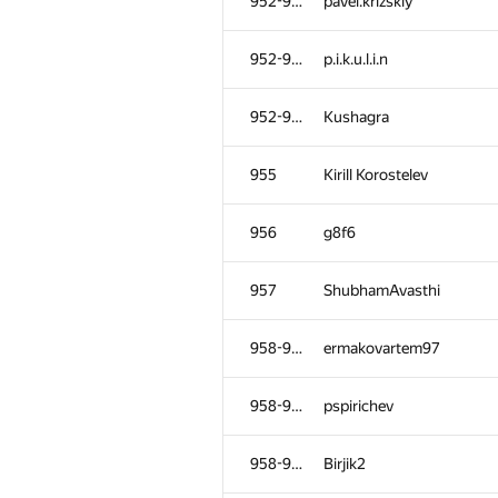
952-954
pavel.krizskiy
952-954
p.i.k.u.l.i.n
952-954
Kushagra
955
Kirill Korostelev
956
g8f6
957
ShubhamAvasthi
958-960
ermakovartem97
958-960
pspirichev
958-960
Birjik2