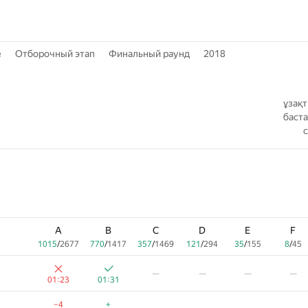
е
Отборочный этап
Финальный раунд
2018
ұзақ
баст
A
B
C
D
E
F
1015
/
2677
770
/
1417
357
/
1469
121
/
294
35
/
155
8
/
45
—
—
—
—
01:23
01:31
−4
+