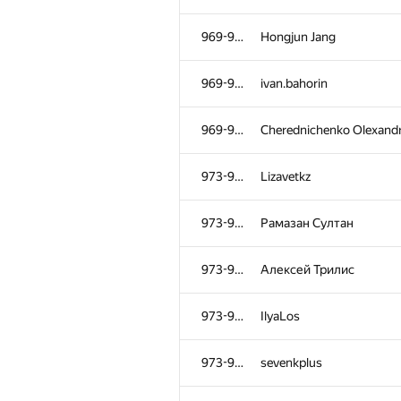
969-972
Hongjun Jang
969-972
ivan.bahorin
969-972
Cherednichenko Olexand
973-978
Lizavetkz
973-978
Рамазан Султан
973-978
Алексей Трилис
973-978
IlyaLos
973-978
sevenkplus