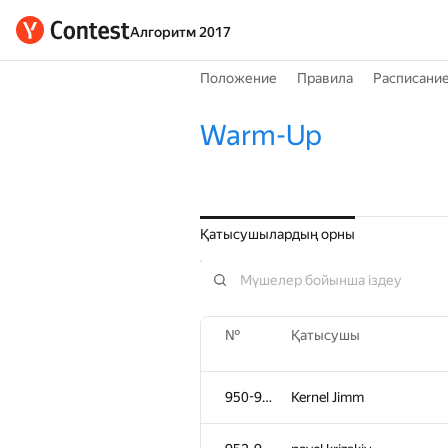
Алгоритм 2017
Положение
Правила
Расписани
Warm-Up
Қатысушылардың орны
№
Қатысушы
950-951
Kernel Jimm