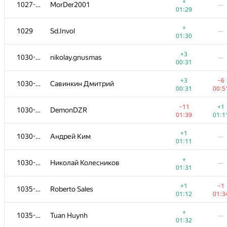
1011-1013
ZaurKhatsukov
+
1027-1028
MorDer2001
—
00:22
00:4
01:29
+1
1011-1013
xiaodao
—
+
1029
Sd.Invol
—
01:02
01:30
+
1011-1013
Витя Калинин
—
+3
1030-1034
nikolay.gnusmas
—
01:22
00:31
+2
1014-1015
Дима Романчук
—
+3
−6
1030-1034
Савинкин Дмитрий
00:43
00:31
00:5
+2
−1
1014-1015
Egor Panfilov
−11
+1
1030-1034
DemonDZR
00:43
00:5
01:39
01:1
+4
1016-1019
Karen Mkrtumyan
—
+1
1030-1034
Андрей Ким
—
00:04
01:11
+2
1016-1019
amlansaha
—
+
1030-1034
Николай Колесников
—
00:44
01:31
+
1016-1019
wangfly
—
+1
−1
1035-1038
Roberto Sales
01:24
01:12
01:3
+
1016-1019
Ege Demir
—
+
1035-1038
Tuan Huynh
—
01:24
01:32