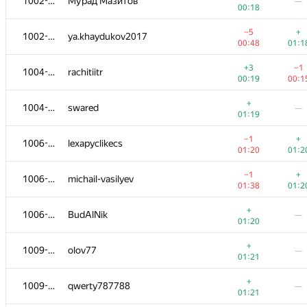
1002-1003
Мурад Мазитов
—
00:18
−5
+
1002-1003
ya.khaydukov2017
00:48
01:1
+3
−1
1004-1005
rachitiitr
00:19
00:1
+
1004-1005
swared
—
01:19
−1
+
1006-1008
lexapyclikecs
01:20
01:2
−1
+
1006-1008
michail-vasilyev
01:38
01:2
+
1006-1008
BudAlNik
—
01:20
+
1009-1010
olov77
—
01:21
+
1009-1010
qwerty787788
—
01:21