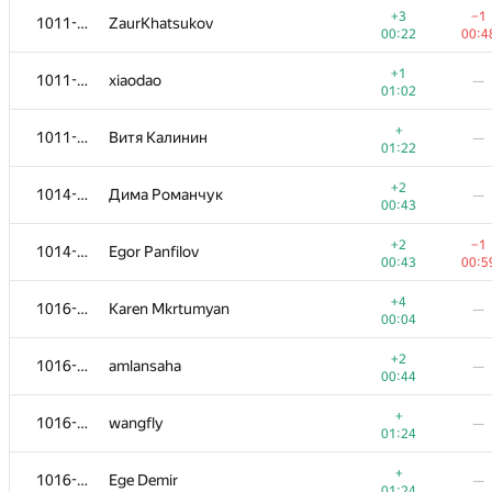
+3
−1
1011-1013
ZaurKhatsukov
00:22
00:4
+1
1011-1013
xiaodao
—
01:02
+
1011-1013
Витя Калинин
—
01:22
+2
1014-1015
Дима Романчук
—
00:43
+2
−1
1014-1015
Egor Panfilov
00:43
00:5
+4
1016-1019
Karen Mkrtumyan
—
00:04
№
Участник
A
B
+2
1016-1019
amlansaha
—
1015
/
2677
770
/
14
00:44
+
1000-1001
Guilherme Bernal
—
+
1016-1019
wangfly
—
01:17
01:24
+3
1002-1003
Мурад Мазитов
—
+
1016-1019
Ege Demir
—
00:18
01:24