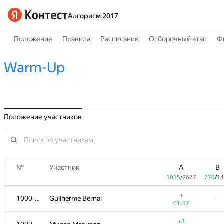
Алгоритм 2017
Положение
Правила
Расписание
Отборочный этап
Ф
Warm-Up
Положение участников
№
Участник
A
B
1015
/
2677
770
/
14
+
1000-1001
Guilherme Bernal
—
01:17
+3