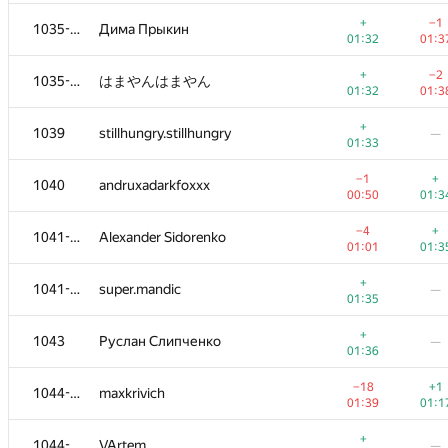
1020
Na Na
—
—
+
−1
1035-1038
Дима Прыкин
01:32
01:3
+
1021
kirill.barukhov
—
+
−2
1035-1038
はまやんはまやん
01:26
01:32
01:3
+1
1022-1023
nenmok
—
+
1039
stillhungry.stillhungry
—
01:07
01:33
+
1022-1023
ssstare0
—
−1
+
1040
andruxadarkfoxxx
01:27
00:50
01:3
+
1024-1026
andrey.kalendarov
—
−4
+
1041-1042
Alexander Sidorenko
01:28
01:01
01:3
+
1024-1026
iliya785
—
+
1041-1042
super.mandic
—
01:28
01:35
−2
+
1024-1026
in-algorithms-veritas
+
1043
Руслан Слипченко
—
01:38
01:2
01:36
+1
1027-1028
fengsuiyan
—
−18
+1
1044-1046
maxkrivich
01:09
01:39
01:1
+
1027-1028
MorDer2001
—
+
1044-1046
VArtem
—
01:29