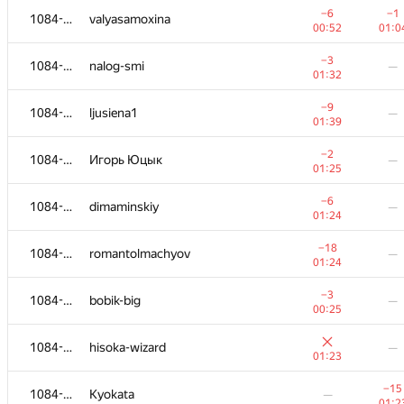
−6
−1
1084-1177
valyasamoxina
00:52
01:0
−3
1084-1177
nalog-smi
—
01:32
−9
1084-1177
ljusiena1
—
01:39
−2
1084-1177
Игорь Юцык
—
01:25
−6
1084-1177
dimaminskiy
—
01:24
−18
1084-1177
romantolmachyov
—
01:24
№
Участник
A
B
−3
1084-1177
bobik-big
—
1015
/
2677
770
/
14
00:25
−25
1084-1177
evels@tut.by
—
1084-1177
hisoka-wizard
—
01:38
01:23
−4
−2
1084-1177
Iprit
−15
1084-1177
Kyokata
—
01:26
01:2
01:2