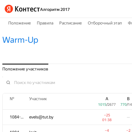
Алгоритм 2017
Положение
Правила
Расписание
Отборочный этап
Ф
Warm-Up
Положение участников
№
Участник
A
B
1015
/
2677
770
/
14
−25
1084-1177
evels@tut.by
—
01:38
−4
−2