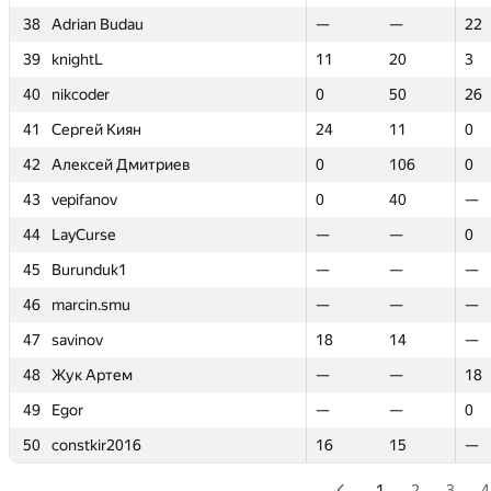
38
38
Adrian Budau
Adrian Budau
—
—
—
—
22
22
39
39
knightL
knightL
11
11
20
20
3
3
40
40
nikcoder
nikcoder
0
0
50
50
26
26
41
41
Сергей Киян
Сергей Киян
24
24
11
11
0
0
42
42
Алексей Дмитриев
Алексей Дмитриев
0
0
106
106
0
0
43
43
vepifanov
vepifanov
0
0
40
40
—
—
44
44
LayCurse
LayCurse
—
—
—
—
0
0
45
45
Burunduk1
Burunduk1
—
—
—
—
—
—
46
46
marcin.smu
marcin.smu
—
—
—
—
—
—
47
47
savinov
savinov
18
18
14
14
—
—
48
48
Жук Артем
Жук Артем
—
—
—
—
18
18
49
49
Egor
Egor
—
—
—
—
0
0
50
50
constkir2016
constkir2016
16
16
15
15
—
—
1
2
3
4