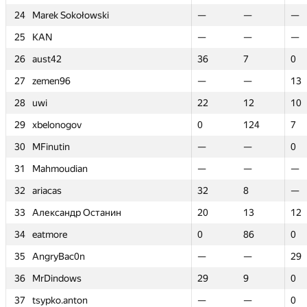
24
24
Marek Sokołowski
Marek Sokołowski
—
—
—
—
—
—
25
25
KAN
KAN
—
—
—
—
—
—
26
26
aust42
aust42
36
36
7
7
0
0
27
27
zemen96
zemen96
—
—
—
—
13
13
28
28
uwi
uwi
22
22
12
12
10
10
29
29
xbelonogov
xbelonogov
0
0
124
124
7
7
30
30
MFinutin
MFinutin
—
—
—
—
0
0
31
31
Mahmoudian
Mahmoudian
—
—
—
—
—
—
32
32
ariacas
ariacas
32
32
8
8
—
—
33
33
Александр Останин
Александр Останин
20
20
13
13
12
12
34
34
eatmore
eatmore
0
0
86
86
0
0
35
35
AngryBac0n
AngryBac0n
—
—
—
—
29
29
36
36
MrDindows
MrDindows
29
29
9
9
0
0
37
37
tsypko.anton
tsypko.anton
—
—
—
—
0
0