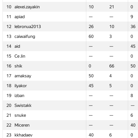
10
10
alexei.zayakin
alexei.zayakin
10
10
21
21
0
0
11
11
apiad
apiad
—
—
—
—
9
9
12
12
lebronua2013
lebronua2013
26
26
10
10
36
36
13
13
caiwaifung
caiwaifung
60
60
3
3
0
0
14
14
aid
aid
—
—
—
—
45
45
15
15
Ce Jin
Ce Jin
—
—
—
—
0
0
16
16
shik
shik
0
0
66
66
50
50
17
17
amaksay
amaksay
50
50
4
4
0
0
18
18
ilyakor
ilyakor
45
45
5
5
0
0
19
19
izban
izban
—
—
—
—
8
8
20
20
Swistakk
Swistakk
—
—
—
—
—
—
21
21
snuke
snuke
—
—
—
—
6
6
22
22
Miceren
Miceren
—
—
—
—
40
40
23
23
kkhadaev
kkhadaev
40
40
6
6
0
0