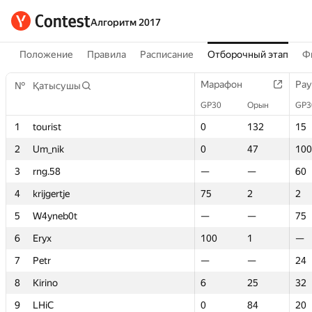
Алгоритм 2017
Положение
Правила
Расписание
Отборочный этап
Ф
Марафон
Марафон
Рау
Рау
№
№
Қатысушы
Қатысушы
GP30
GP30
Орын
Орын
GP3
GP3
1
1
tourist
tourist
0
0
132
132
15
15
2
2
Um_nik
Um_nik
0
0
47
47
100
100
3
3
rng.58
rng.58
—
—
—
—
60
60
4
4
krijgertje
krijgertje
75
75
2
2
2
2
5
5
W4yneb0t
W4yneb0t
—
—
—
—
75
75
6
6
Eryx
Eryx
100
100
1
1
—
—
7
7
Petr
Petr
—
—
—
—
24
24
8
8
Kirino
Kirino
6
6
25
25
32
32
9
9
LHiC
LHiC
0
0
84
84
20
20