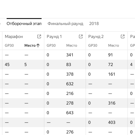
е
Отборочный этап
Финальный раунд
2018
Марафон
Раунд 1
Раунд 2
Ра
GP30
Место
GP30
Место
GP30
Место
GP
—
—
0
341
0
91
0
45
5
0
83
0
72
4
—
—
0
378
0
161
—
—
—
0
632
—
—
—
—
—
0
216
—
—
0
—
—
0
278
0
316
—
—
—
0
643
—
—
—
—
—
—
—
0
403
0
—
—
0
276
—
—
0