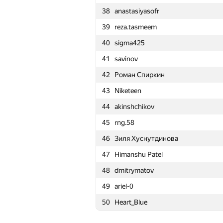
38
anastasiyasofr
15
apiad
39
reza.tasmeem
16
a2vi
40
sigma425
17
Артем Заболотный
41
savinov
18
fpc.exe
42
Роман Спиркин
19
ya.anonimovich2015
43
Niketeen
20
denkub-96
44
akinshchikov
21
grikukan
45
rng.58
22
Dmytro
46
Зиля Хуснутдинова
23
aangairbender
47
Himanshu Patel
24
Bobsans
48
dmitrymatov
25
harhro94
49
ariel-0
26
overdosepuma
50
Heart_Blue
27
BudAlNik
28
Юлия Абдрашитова