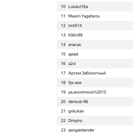
10
Lukasz16a
11
Maxim Yagafarov
12
tmt514
13
KliKir99
14
ariacas
15
apiad
16
a2vi
17
Артем Заболотный
18
fpc.exe
19
ya.anonimovich2015
20
denkub-96
21
grikukan
22
Dmytro
№
Участник
23
aangairbender