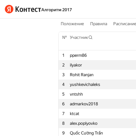
Алгоритм 2017
Положение
Правила
Расписани
№
Участник
1
pperm86
2
ilyakor
3
Rohit Ranjan
4
yushkevichaleks
5
vntshh
6
admarkov2018
7
ktcat
8
alex.poplyovko
9
Quốc Cường Trần