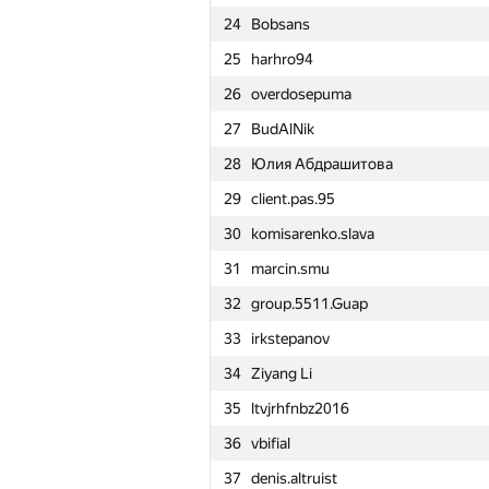
24
Bobsans
1
pperm86
25
harhro94
2
ilyakor
26
overdosepuma
3
Rohit Ranjan
27
BudAlNik
4
yushkevichaleks
28
Юлия Абдрашитова
5
vntshh
29
client.pas.95
6
admarkov2018
30
komisarenko.slava
7
ktcat
31
marcin.smu
8
alex.poplyovko
32
group.5511.Guap
9
Quốc Cường Trần
33
irkstepanov
10
Lukasz16a
34
Ziyang Li
11
Maxim Yagafarov
35
ltvjrhfnbz2016
12
tmt514
36
vbifial
13
KliKir99
37
denis.altruist
14
ariacas