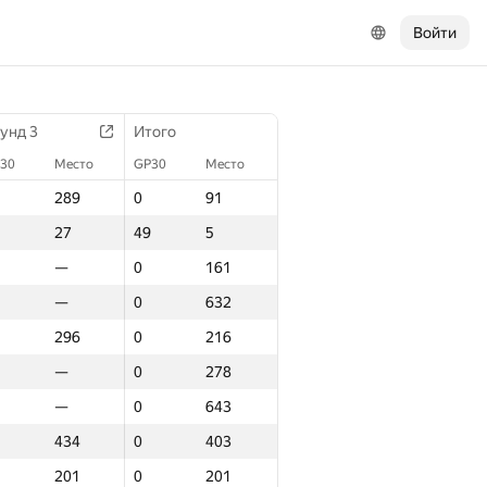
Войти
унд 3
Итого
30
Место
GP30
Место
289
0
91
27
49
5
—
0
161
—
0
632
296
0
216
—
0
278
—
0
643
434
0
403
201
0
201