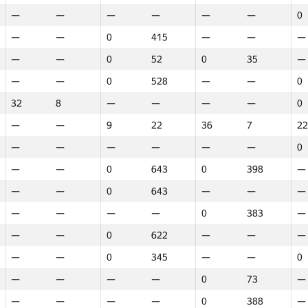
—
—
—
—
—
—
0
—
—
0
415
—
—
—
—
—
0
52
0
35
—
—
—
0
528
—
—
0
32
8
—
—
—
—
0
—
—
9
22
36
7
22
—
—
—
—
—
—
0
—
—
0
643
0
398
—
—
—
0
643
—
—
—
—
—
—
—
0
383
—
—
—
0
622
—
—
—
—
—
0
345
—
—
0
—
—
—
—
0
73
—
Марафон
Раунд 1
Раунд 2
Ра
—
—
—
—
0
388
—
GP30
Место
GP30
Место
GP30
Место
GP