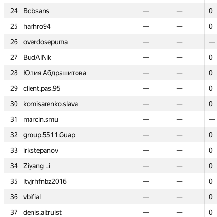
24
24
Bobsans
Bobsans
—
—
—
—
0
0
25
25
harhro94
harhro94
—
—
—
—
0
0
26
26
overdosepuma
overdosepuma
—
—
—
—
—
—
27
27
BudAlNik
BudAlNik
—
—
—
—
0
0
28
28
Юлия Абдрашитова
Юлия Абдрашитова
—
—
—
—
0
0
29
29
client.pas.95
client.pas.95
—
—
—
—
0
0
30
30
komisarenko.slava
komisarenko.slava
—
—
—
—
0
0
31
31
marcin.smu
marcin.smu
—
—
—
—
—
—
32
32
group.5511.Guap
group.5511.Guap
—
—
—
—
0
0
33
33
irkstepanov
irkstepanov
—
—
—
—
0
0
34
34
Ziyang Li
Ziyang Li
—
—
—
—
0
0
35
35
ltvjrhfnbz2016
ltvjrhfnbz2016
—
—
—
—
0
0
36
36
vbifial
vbifial
—
—
—
—
0
0
37
37
denis.altruist
denis.altruist
—
—
—
—
0
0