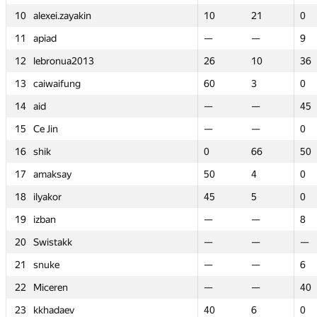
10
10
alexei.zayakin
alexei.zayakin
10
10
21
21
0
0
11
11
apiad
apiad
—
—
—
—
9
9
12
12
lebronua2013
lebronua2013
26
26
10
10
36
36
13
13
caiwaifung
caiwaifung
60
60
3
3
0
0
14
14
aid
aid
—
—
—
—
45
45
15
15
Ce Jin
Ce Jin
—
—
—
—
0
0
16
16
shik
shik
0
0
66
66
50
50
17
17
amaksay
amaksay
50
50
4
4
0
0
18
18
ilyakor
ilyakor
45
45
5
5
0
0
19
19
izban
izban
—
—
—
—
8
8
20
20
Swistakk
Swistakk
—
—
—
—
—
—
21
21
snuke
snuke
—
—
—
—
6
6
22
22
Miceren
Miceren
—
—
—
—
40
40
23
23
kkhadaev
kkhadaev
40
40
6
6
0
0