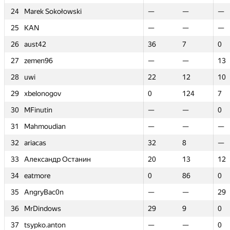
24
24
Marek Sokołowski
Marek Sokołowski
—
—
—
—
—
—
25
25
KAN
KAN
—
—
—
—
—
—
26
26
aust42
aust42
36
36
7
7
0
0
27
27
zemen96
zemen96
—
—
—
—
13
13
28
28
uwi
uwi
22
22
12
12
10
10
29
29
xbelonogov
xbelonogov
0
0
124
124
7
7
30
30
MFinutin
MFinutin
—
—
—
—
0
0
31
31
Mahmoudian
Mahmoudian
—
—
—
—
—
—
32
32
ariacas
ariacas
32
32
8
8
—
—
33
33
Александр Останин
Александр Останин
20
20
13
13
12
12
34
34
eatmore
eatmore
0
0
86
86
0
0
35
35
AngryBac0n
AngryBac0n
—
—
—
—
29
29
36
36
MrDindows
MrDindows
29
29
9
9
0
0
37
37
tsypko.anton
tsypko.anton
—
—
—
—
0
0