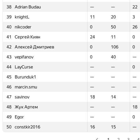
38
38
Adrian Budau
Adrian Budau
—
—
—
—
22
22
39
39
knightL
knightL
11
11
20
20
3
3
40
40
nikcoder
nikcoder
0
0
50
50
26
26
41
41
Сергей Киян
Сергей Киян
24
24
11
11
0
0
42
42
Алексей Дмитриев
Алексей Дмитриев
0
0
106
106
0
0
43
43
vepifanov
vepifanov
0
0
40
40
—
—
44
44
LayCurse
LayCurse
—
—
—
—
0
0
45
45
Burunduk1
Burunduk1
—
—
—
—
—
—
46
46
marcin.smu
marcin.smu
—
—
—
—
—
—
47
47
savinov
savinov
18
18
14
14
—
—
48
48
Жук Артем
Жук Артем
—
—
—
—
18
18
49
49
Egor
Egor
—
—
—
—
0
0
50
50
constkir2016
constkir2016
16
16
15
15
—
—
1
2
3
4