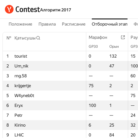
Алгоритм 2017
Положение
Правила
Расписание
Отборочный этап
Ф
Марафон
Марафон
Рау
Рау
№
№
Қатысушы
Қатысушы
GP30
GP30
Орын
Орын
GP3
GP3
1
1
tourist
tourist
0
0
132
132
15
15
2
2
Um_nik
Um_nik
0
0
47
47
100
100
3
3
rng.58
rng.58
—
—
—
—
60
60
4
4
krijgertje
krijgertje
75
75
2
2
2
2
5
5
W4yneb0t
W4yneb0t
—
—
—
—
75
75
6
6
Eryx
Eryx
100
100
1
1
—
—
7
7
Petr
Petr
—
—
—
—
24
24
8
8
Kirino
Kirino
6
6
25
25
32
32
9
9
LHiC
LHiC
0
0
84
84
20
20