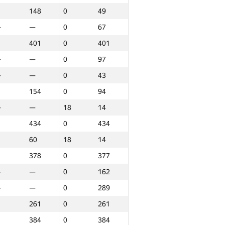
148
0
49
—
—
0
67
401
0
401
—
—
0
97
—
—
0
43
154
0
94
—
—
18
14
434
0
434
60
18
14
378
0
377
—
—
0
162
—
—
0
289
261
0
261
ound 3
Total
384
0
384
P30
Place
GP30
Place