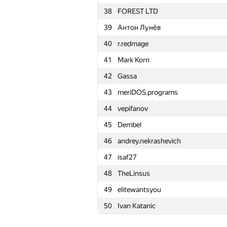
38
FOREST LTD
15
Vladisavvv
39
Антон Лунёв
16
marcin.smu
40
r.redmage
17
reza.tasmeem
41
Mark Korn
18
savinov
42
Gassa
19
Роман Спиркин
43
meriDOS.programs
20
nmmlitswe
44
vepifanov
21
xiaodao
45
Dembel
22
VictorBakulin
46
andrey.nekrashevich
23
Александр Жданов
47
isaf27
24
Vei-Na-RD
48
TheLinsus
25
taube03
49
elitewantsyou
26
vas.and.tor
50
Ivan Katanic
27
flyce32
28
cuiaoxiang