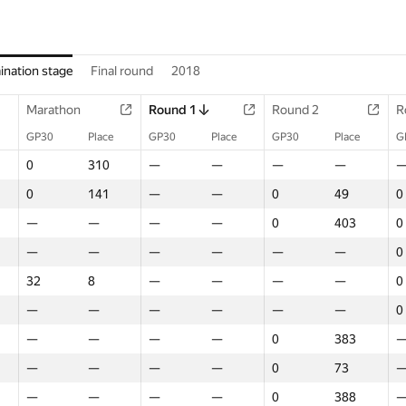
ination stage
Final round
2018
Marathon
Round 1
Round 2
R
GP30
Place
GP30
Place
GP30
Place
G
0
310
—
—
—
—
0
141
—
—
0
49
0
—
—
—
—
0
403
0
—
—
—
—
—
—
0
32
8
—
—
—
—
0
—
—
—
—
—
—
0
—
—
—
—
0
383
—
—
—
—
0
73
—
—
—
—
0
388