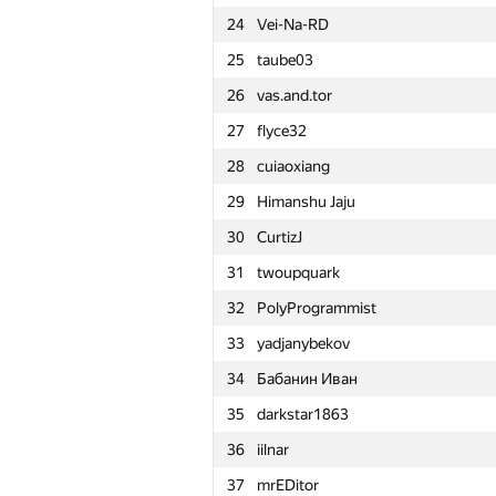
24
Vei-Na-RD
1
Сергей Убогов
25
taube03
2
martynas.budriunas
26
vas.and.tor
3
alex.poplyovko
27
flyce32
4
Lukasz16a
28
cuiaoxiang
5
ariacas
29
Himanshu Jaju
6
a2vi
30
CurtizJ
7
ya.anonimovich2015
31
twoupquark
8
Dmytro
32
PolyProgrammist
9
aangairbender
33
yadjanybekov
10
arxmath
34
Бабанин Иван
11
VisualMaf
35
darkstar1863
12
overdosepuma
36
iilnar
13
Peter Trebaticky
37
mrEDitor
14
ZhikharevaAR