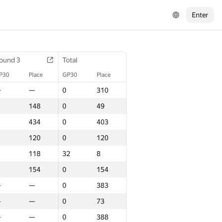
Enter
ound 3
Total
P30
Place
GP30
Place
—
—
0
310
148
0
49
434
0
403
120
0
120
118
32
8
154
0
154
—
—
0
383
—
—
0
73
—
—
0
388