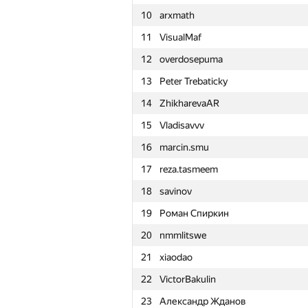
10
arxmath
11
VisualMaf
12
overdosepuma
13
Peter Trebaticky
14
ZhikharevaAR
15
Vladisavvv
16
marcin.smu
17
reza.tasmeem
18
savinov
19
Роман Спиркин
20
nmmlitswe
21
xiaodao
22
VictorBakulin
#
Participant
23
Александр Жданов