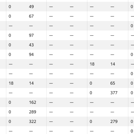
0
49
—
—
—
—
0
0
67
—
—
—
—
—
—
—
—
—
—
0
0
97
—
—
—
—
0
43
—
—
—
—
0
94
—
—
—
—
0
—
—
—
—
18
14
—
—
—
—
—
—
0
18
14
—
—
0
65
0
—
—
—
—
0
377
0
0
162
—
—
—
—
0
289
—
—
—
—
0
322
—
—
0
279
0
Marathon
Round 1
Round 2
R
—
—
—
—
—
—
0
GP30
Place
GP30
Place
GP30
Place
G