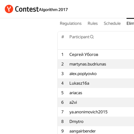
Algorithm 2017
Regulations
Rules
Schedule
Elim
#
Participant
1
Сергей Убогов
2
martynas.budriunas
3
alex.poplyovko
4
Lukasz16a
5
ariacas
6
a2vi
7
ya.anonimovich2015
8
Dmytro
9
aangairbender