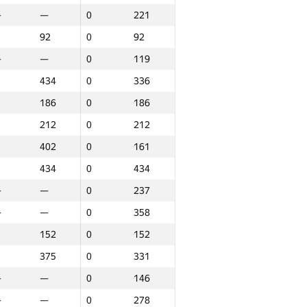
—
—
0
221
—
—
0
310
92
0
92
148
0
49
—
—
0
119
434
0
403
434
0
336
120
0
120
186
0
186
118
32
8
212
0
212
154
0
154
402
0
161
—
—
0
383
434
0
434
—
—
0
73
—
—
0
237
—
—
0
388
—
—
0
358
148
0
49
152
0
152
—
—
0
67
375
0
331
401
0
401
—
—
0
146
—
—
0
97
—
—
0
278
—
—
0
43