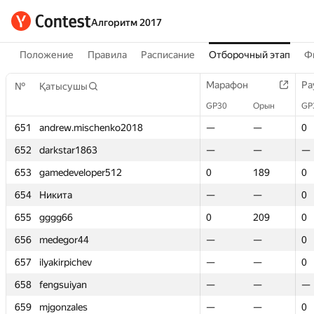
Алгоритм 2017
Положение
Правила
Расписание
Отборочный этап
Ф
Марафон
Марафон
Ра
Ра
№
№
Қатысушы
Қатысушы
GP30
GP30
Орын
Орын
GP
GP
651
651
andrew.mischenko2018
andrew.mischenko2018
—
—
—
—
0
0
652
652
darkstar1863
darkstar1863
—
—
—
—
—
—
653
653
gamedeveloper512
gamedeveloper512
0
0
189
189
0
0
654
654
Никита
Никита
—
—
—
—
0
0
655
655
gggg66
gggg66
0
0
209
209
0
0
656
656
medegor44
medegor44
—
—
—
—
0
0
657
657
ilyakirpichev
ilyakirpichev
—
—
—
—
0
0
658
658
fengsuiyan
fengsuiyan
—
—
—
—
—
—
659
659
mjgonzales
mjgonzales
—
—
—
—
0
0