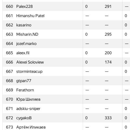
660
660
Palex228
Palex228
0
0
291
291
—
—
661
661
Himanshu Patel
Himanshu Patel
—
—
—
—
0
0
662
662
kasarino
kasarino
—
—
—
—
0
0
663
663
Misharin.ND
Misharin.ND
0
0
295
295
0
0
664
664
jozef.marko
jozef.marko
—
—
—
—
—
—
665
665
aleex.fil
aleex.fil
0
0
200
200
—
—
666
666
Alexei Soloview
Alexei Soloview
0
0
174
174
0
0
667
667
storminteacup
storminteacup
—
—
—
—
0
0
668
668
gtpan77
gtpan77
—
—
—
—
—
—
669
669
Ferathorn
Ferathorn
—
—
—
—
—
—
670
670
Юра Шиляев
Юра Шиляев
—
—
—
—
—
—
671
671
adskiu-sniper
adskiu-sniper
—
—
—
—
0
0
672
672
cygakoB
cygakoB
0
0
333
333
0
0
673
673
Артём Иликаев
Артём Иликаев
—
—
—
—
0
0