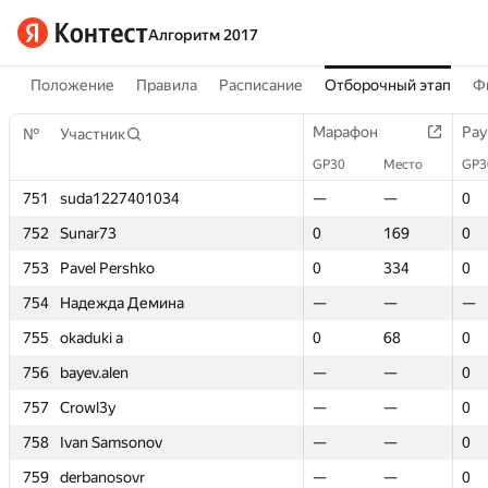
Алгоритм 2017
Положение
Правила
Расписание
Отборочный этап
Ф
Марафон
Марафон
Рау
Рау
№
№
Участник
Участник
GP30
GP30
Место
Место
GP3
GP3
751
751
suda1227401034
suda1227401034
—
—
—
—
0
0
752
752
Sunar73
Sunar73
0
0
169
169
0
0
753
753
Pavel Pershko
Pavel Pershko
0
0
334
334
0
0
754
754
Надежда Демина
Надежда Демина
—
—
—
—
—
—
755
755
okaduki a
okaduki a
0
0
68
68
0
0
756
756
bayev.alen
bayev.alen
—
—
—
—
0
0
757
757
Crowl3y
Crowl3y
—
—
—
—
0
0
758
758
Ivan Samsonov
Ivan Samsonov
—
—
—
—
0
0
759
759
derbanosovr
derbanosovr
—
—
—
—
0
0