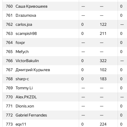
760
760
Саша Кривошеев
Саша Кривошеев
—
—
—
—
0
0
761
761
D.razumova
D.razumova
—
—
—
—
0
0
762
762
carlos.joa
carlos.joa
0
0
122
122
—
—
763
763
scampish98
scampish98
0
0
211
211
0
0
764
764
foxpr
foxpr
—
—
—
—
0
0
765
765
Mefych
Mefych
—
—
—
—
0
0
766
766
VictorBakulin
VictorBakulin
0
0
322
322
—
—
767
767
Дмитрий Курылев
Дмитрий Курылев
0
0
102
102
0
0
768
768
sharp-c
sharp-c
0
0
183
183
0
0
769
769
Tommy Li
Tommy Li
—
—
—
—
0
0
770
770
Alex.PKZDL
Alex.PKZDL
—
—
—
—
—
—
771
771
Dionis.xon
Dionis.xon
—
—
—
—
0
0
772
772
Gabriel Fernandes
Gabriel Fernandes
—
—
—
—
0
0
773
773
eqx11
eqx11
0
0
224
224
0
0