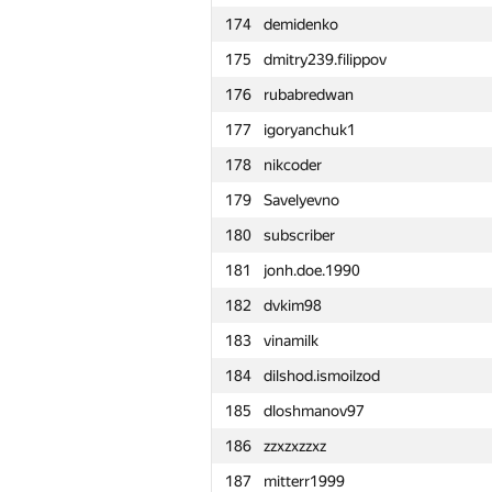
174
demidenko
151
Александр Проскурин
175
dmitry239.filippov
152
serhatgiydiren
176
rubabredwan
153
igor-kudryashov
177
igoryanchuk1
154
equocredite
178
nikcoder
155
Edmonwales
179
Savelyevno
156
SteamoRock
180
subscriber
157
johand84
181
jonh.doe.1990
158
mr.medun
182
dvkim98
159
hbatyrkhan
183
vinamilk
160
AngryBac0n
184
dilshod.ismoilzod
161
stczhc
185
dloshmanov97
162
shessmaster12
186
zzxzxzzxz
163
fhlasek
187
mitterr1999
164
rais.rybakov