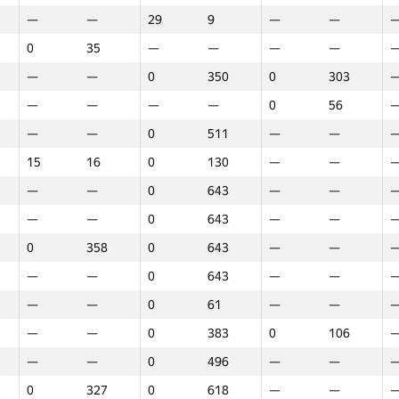
—
—
29
9
—
—
0
35
—
—
—
—
—
—
0
350
0
303
—
—
—
—
0
56
—
—
0
511
—
—
15
16
0
130
—
—
—
—
0
643
—
—
—
—
0
643
—
—
0
358
0
643
—
—
—
—
0
643
—
—
—
—
0
61
—
—
—
—
0
383
0
106
—
—
0
496
—
—
Марафон
Раунд 1
Раунд 2
Р
0
327
0
618
—
—
GP30
Орын
GP30
Орын
GP30
Орын
G