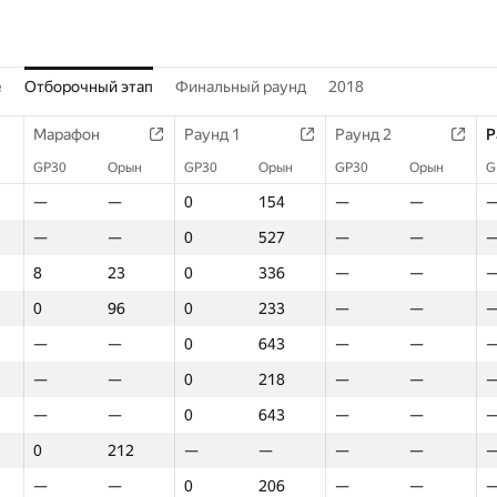
е
Отборочный этап
Финальный раунд
2018
Марафон
Раунд 1
Раунд 2
Р
GP30
Орын
GP30
Орын
GP30
Орын
G
—
—
0
154
—
—
—
—
0
527
—
—
8
23
0
336
—
—
0
96
0
233
—
—
—
—
0
643
—
—
—
—
0
218
—
—
—
—
0
643
—
—
0
212
—
—
—
—
—
—
0
206
—
—