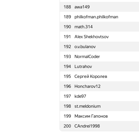
188
awa149
165
fizzydavid
189
philkofman.philkofman
166
Юрий Маркин
190
math.314
167
Василий Петров
191
Alex Shekhovtsov
168
Кирилл Киприянов
192
o.v.bulanov
169
LykovKirillOlegovich
193
NormalCoder
170
skyvn97
194
Lutrahov
171
alex.zabashta
195
Сергей Королев
172
kakapo95
196
Honcharov12
173
AJAY HAYAGREEVE
197
kde97
174
demidenko
198
st.meldonium
175
dmitry239.filippov
199
Максим Гапонов
176
rubabredwan
200
CAndrei1998
177
igoryanchuk1
178
nikcoder