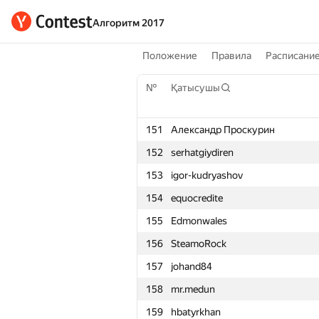
Алгоритм 2017
Положение
Правила
Расписани
№
Қатысушы
151
Александр Проскурин
152
serhatgiydiren
153
igor-kudryashov
154
equocredite
155
Edmonwales
156
SteamoRock
157
johand84
158
mr.medun
159
hbatyrkhan