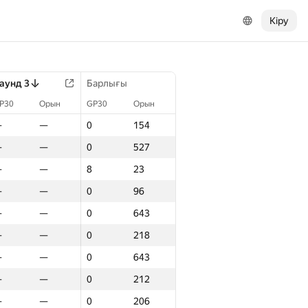
Кіру
аунд 3
Барлығы
P30
Орын
GP30
Орын
—
—
0
154
—
—
0
527
—
—
8
23
—
—
0
96
—
—
0
643
—
—
0
218
—
—
0
643
—
—
0
212
—
—
0
206