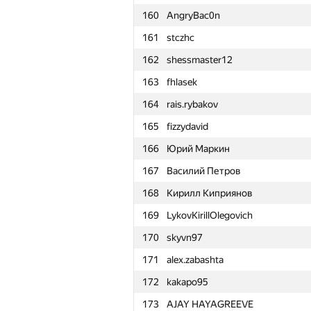
160
AngryBac0n
161
stczhc
162
shessmaster12
163
fhlasek
164
rais.rybakov
165
fizzydavid
166
Юрий Маркин
167
Василий Петров
168
Кирилл Киприянов
169
LykovKirillOlegovich
170
skyvn97
171
alex.zabashta
172
kakapo95
№
Қатысушы
173
AJAY HAYAGREEVE