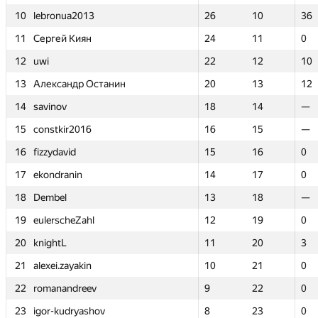
10
10
lebronua2013
lebronua2013
26
26
10
10
36
36
11
11
Сергей Киян
Сергей Киян
24
24
11
11
0
0
12
12
uwi
uwi
22
22
12
12
10
10
13
13
Александр Останин
Александр Останин
20
20
13
13
12
12
14
14
savinov
savinov
18
18
14
14
—
—
15
15
constkir2016
constkir2016
16
16
15
15
—
—
16
16
fizzydavid
fizzydavid
15
15
16
16
0
0
17
17
ekondranin
ekondranin
14
14
17
17
0
0
18
18
Dembel
Dembel
13
13
18
18
—
—
19
19
eulerscheZahl
eulerscheZahl
12
12
19
19
0
0
20
20
knightL
knightL
11
11
20
20
3
3
21
21
alexei.zayakin
alexei.zayakin
10
10
21
21
0
0
22
22
romanandreev
romanandreev
9
9
22
22
0
0
23
23
igor-kudryashov
igor-kudryashov
8
8
23
23
0
0