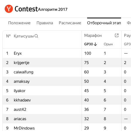
Алгоритм 2017
Положение
Правила
Расписание
Отборочный этап
Ф
Марафон
Марафон
Рау
Рау
№
№
Қатысушы
Қатысушы
GP30
GP30
Орын
Орын
GP3
GP3
1
1
Eryx
Eryx
100
100
1
1
—
—
2
2
krijgertje
krijgertje
75
75
2
2
2
2
3
3
caiwaifung
caiwaifung
60
60
3
3
0
0
4
4
amaksay
amaksay
50
50
4
4
0
0
5
5
ilyakor
ilyakor
45
45
5
5
0
0
6
6
kkhadaev
kkhadaev
40
40
6
6
0
0
7
7
aust42
aust42
36
36
7
7
0
0
8
8
ariacas
ariacas
32
32
8
8
—
—
9
9
MrDindows
MrDindows
29
29
9
9
0
0