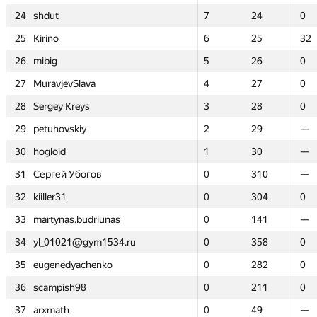
24
24
shdut
shdut
7
7
24
24
0
0
25
25
Kirino
Kirino
6
6
25
25
32
32
26
26
mibig
mibig
5
5
26
26
0
0
27
27
MuravjevSlava
MuravjevSlava
4
4
27
27
0
0
28
28
Sergey Kreys
Sergey Kreys
3
3
28
28
0
0
29
29
petuhovskiy
petuhovskiy
2
2
29
29
—
—
30
30
hogloid
hogloid
1
1
30
30
—
—
31
31
Сергей Убогов
Сергей Убогов
0
0
310
310
—
—
32
32
kiiller31
kiiller31
0
0
304
304
0
0
33
33
martynas.budriunas
martynas.budriunas
0
0
141
141
—
—
34
34
yl_01021@gym1534.ru
yl_01021@gym1534.ru
0
0
358
358
0
0
35
35
eugenedyachenko
eugenedyachenko
0
0
282
282
0
0
36
36
scampish98
scampish98
0
0
211
211
0
0
37
37
arxmath
arxmath
0
0
49
49
—
—