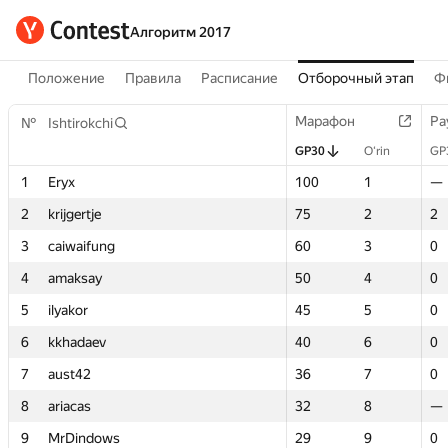
Алгоритм 2017
Положение
Правила
Расписание
Отборочный этап
Ф
Марафон
Марафон
Ра
Ра
№
№
Ishtirokchi
Ishtirokchi
GP30
GP30
O‘rin
O‘rin
GP
GP
1
1
Eryx
Eryx
100
100
1
1
—
—
2
2
krijgertje
krijgertje
75
75
2
2
2
2
3
3
caiwaifung
caiwaifung
60
60
3
3
0
0
4
4
amaksay
amaksay
50
50
4
4
0
0
5
5
ilyakor
ilyakor
45
45
5
5
0
0
6
6
kkhadaev
kkhadaev
40
40
6
6
0
0
7
7
aust42
aust42
36
36
7
7
0
0
8
8
ariacas
ariacas
32
32
8
8
—
—
9
9
MrDindows
MrDindows
29
29
9
9
0
0