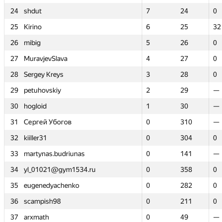
24
24
shdut
shdut
7
7
24
24
0
0
25
25
Kirino
Kirino
6
6
25
25
32
32
26
26
mibig
mibig
5
5
26
26
0
0
27
27
MuravjevSlava
MuravjevSlava
4
4
27
27
0
0
28
28
Sergey Kreys
Sergey Kreys
3
3
28
28
0
0
29
29
petuhovskiy
petuhovskiy
2
2
29
29
—
—
30
30
hogloid
hogloid
1
1
30
30
—
—
31
31
Сергей Убогов
Сергей Убогов
0
0
310
310
—
—
32
32
kiiller31
kiiller31
0
0
304
304
0
0
33
33
martynas.budriunas
martynas.budriunas
0
0
141
141
—
—
34
34
yl_01021@gym1534.ru
yl_01021@gym1534.ru
0
0
358
358
0
0
35
35
eugenedyachenko
eugenedyachenko
0
0
282
282
0
0
36
36
scampish98
scampish98
0
0
211
211
0
0
37
37
arxmath
arxmath
0
0
49
49
—
—