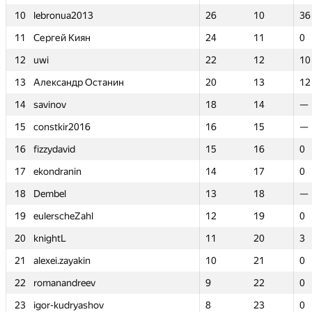
10
10
lebronua2013
lebronua2013
26
26
10
10
36
36
11
11
Сергей Киян
Сергей Киян
24
24
11
11
0
0
12
12
uwi
uwi
22
22
12
12
10
10
13
13
Александр Останин
Александр Останин
20
20
13
13
12
12
14
14
savinov
savinov
18
18
14
14
—
—
15
15
constkir2016
constkir2016
16
16
15
15
—
—
16
16
fizzydavid
fizzydavid
15
15
16
16
0
0
17
17
ekondranin
ekondranin
14
14
17
17
0
0
18
18
Dembel
Dembel
13
13
18
18
—
—
19
19
eulerscheZahl
eulerscheZahl
12
12
19
19
0
0
20
20
knightL
knightL
11
11
20
20
3
3
21
21
alexei.zayakin
alexei.zayakin
10
10
21
21
0
0
22
22
romanandreev
romanandreev
9
9
22
22
0
0
23
23
igor-kudryashov
igor-kudryashov
8
8
23
23
0
0