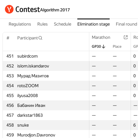
Algorithm 2017
Regulations
Rules
Schedule
Elimination stage
Final round
Marathon
Marathon
Ro
Ro
#
#
Participant
Participant
GP30
GP30
Place
Place
GP
GP
451
451
subirdcom
subirdcom
—
—
—
—
0
0
452
452
islom.iskandarov
islom.iskandarov
—
—
—
—
0
0
453
453
Мурад Мазитов
Мурад Мазитов
—
—
—
—
0
0
454
454
rotoZOOM
rotoZOOM
—
—
—
—
0
0
455
455
ilyusa2008
ilyusa2008
—
—
—
—
0
0
456
456
Бабанин Иван
Бабанин Иван
—
—
—
—
—
—
457
457
darkstar1863
darkstar1863
—
—
—
—
—
—
458
458
snuke
snuke
—
—
—
—
6
6
459
459
Murodjon.Davronov
Murodjon.Davronov
—
—
—
—
0
0