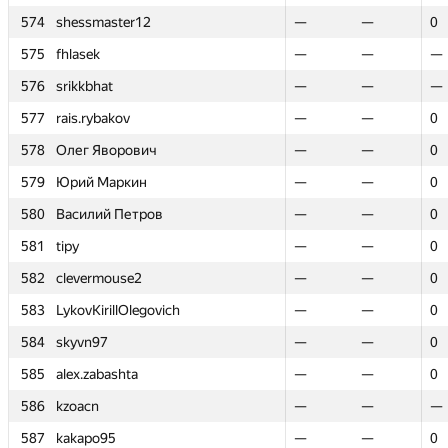
574
574
shessmaster12
shessmaster12
—
—
—
—
0
0
575
575
fhlasek
fhlasek
—
—
—
—
—
—
576
576
srikkbhat
srikkbhat
—
—
—
—
—
—
577
577
rais.rybakov
rais.rybakov
—
—
—
—
0
0
578
578
Олег Яворович
Олег Яворович
—
—
—
—
0
0
579
579
Юрий Маркин
Юрий Маркин
—
—
—
—
0
0
580
580
Василий Петров
Василий Петров
—
—
—
—
0
0
581
581
tipy
tipy
—
—
—
—
0
0
582
582
clevermouse2
clevermouse2
—
—
—
—
0
0
583
583
LykovKirillOlegovich
LykovKirillOlegovich
—
—
—
—
0
0
584
584
skyvn97
skyvn97
—
—
—
—
0
0
585
585
alex.zabashta
alex.zabashta
—
—
—
—
0
0
586
586
kzoacn
kzoacn
—
—
—
—
—
—
587
587
kakapo95
kakapo95
—
—
—
—
0
0