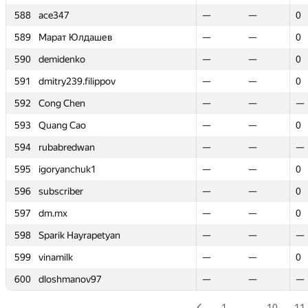
588
588
ace347
ace347
—
—
—
—
0
0
589
589
Марат Юлдашев
Марат Юлдашев
—
—
—
—
0
0
590
590
demidenko
demidenko
—
—
—
—
0
0
591
591
dmitry239.filippov
dmitry239.filippov
—
—
—
—
0
0
592
592
Cong Chen
Cong Chen
—
—
—
—
—
—
593
593
Quang Cao
Quang Cao
—
—
—
—
0
0
594
594
rubabredwan
rubabredwan
—
—
—
—
—
—
595
595
igoryanchuk1
igoryanchuk1
—
—
—
—
0
0
596
596
subscriber
subscriber
—
—
—
—
0
0
597
597
dm.mx
dm.mx
—
—
—
—
0
0
598
598
Sparik Hayrapetyan
Sparik Hayrapetyan
—
—
—
—
—
—
599
599
vinamilk
vinamilk
—
—
—
—
0
0
600
600
dloshmanov97
dloshmanov97
—
—
—
—
—
—
1
…
10
11