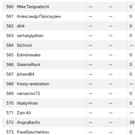
560
560
Mike Tarigradschi
Mike Tarigradschi
—
—
—
—
0
0
561
561
Александр Проскурин
Александр Проскурин
—
—
—
—
0
0
562
562
dirik
dirik
—
—
—
—
0
0
563
563
serhatgiydiren
serhatgiydiren
—
—
—
—
0
0
564
564
Sd.Invol
Sd.Invol
—
—
—
—
—
—
565
565
Edmonwales
Edmonwales
—
—
—
—
0
0
566
566
SteamoRock
SteamoRock
—
—
—
—
0
0
567
567
johand84
johand84
—
—
—
—
0
0
568
568
frosty-anestation
frosty-anestation
—
—
—
—
—
—
569
569
vanvector72
vanvector72
—
—
—
—
0
0
570
570
hbatyrkhan
hbatyrkhan
—
—
—
—
0
0
571
571
Zain Ali
Zain Ali
—
—
—
—
—
—
572
572
AngryBac0n
AngryBac0n
—
—
—
—
29
29
573
573
PavelSavchenkov
PavelSavchenkov
—
—
—
—
0
0