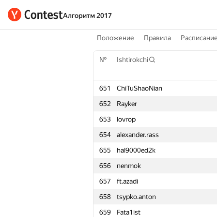
Алгоритм 2017
Положение
Правила
Расписани
№
Ishtirokchi
651
ChiTuShaoNian
652
Rayker
653
lovrop
654
alexander.rass
655
hal9000ed2k
656
nenmok
657
ft.azadi
658
tsypko.anton
659
Fata1ist