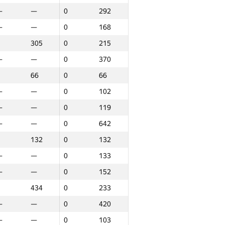
—
—
0
292
—
—
0
168
305
0
215
—
—
0
370
66
0
66
—
—
0
102
—
—
0
119
—
—
0
642
132
0
132
—
—
0
133
—
—
0
152
434
0
233
—
—
0
420
аунд 3
Jami
—
—
0
103
P30
O‘rin
GP30
O‘rin