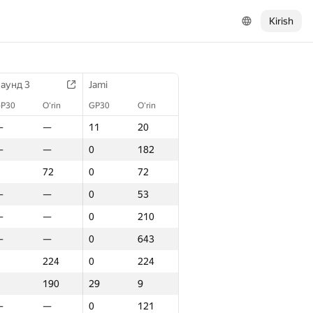
Kirish
аунд 3
Jami
P30
O‘rin
GP30
O‘rin
—
—
11
20
—
—
0
182
72
0
72
—
—
0
53
—
—
0
210
—
—
0
643
224
0
224
190
29
9
—
—
0
121