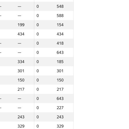
—
—
0
548
—
—
11
20
—
—
0
588
—
—
0
182
199
0
154
72
0
72
434
0
434
—
—
0
53
—
—
0
418
—
—
0
210
—
—
0
643
—
—
0
643
334
0
185
224
0
224
301
0
301
190
29
9
150
0
150
—
—
0
121
217
0
217
—
—
0
292
—
—
0
643
—
—
0
168
—
—
0
227
305
0
215
243
0
243
—
—
0
370
329
0
329
66
0
66