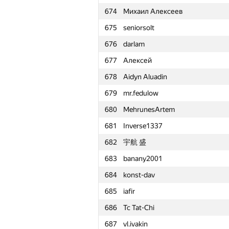
674
Михаил Алексеев
651
ChiTuShaoNian
675
seniorsolt
652
Rayker
676
darlam
653
lovrop
677
Алексей
654
alexander.rass
678
Aidyn Aluadin
655
hal9000ed2k
679
mr.fedulow
656
nenmok
680
MehrunesArtem
657
ft.azadi
681
Inverse1337
658
tsypko.anton
682
宇航 盛
659
Fata1ist
683
banany2001
660
Zhien.Liang
684
konst-dav
661
vazgen-98
685
iafir
662
lance
686
Tc Tat-Chi
663
Oleksandr Kushnir
687
vl.ivakin
664
Antti Laaksonen