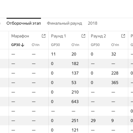
е
Отборочный этап
Финальный раунд
2018
Марафон
Раунд 1
Раунд 2
Р
GP30
O‘rin
GP30
O‘rin
GP30
O‘rin
G
—
—
11
20
0
32
—
—
0
182
—
—
—
—
0
137
0
228
0
—
—
0
53
0
365
—
—
0
210
—
—
—
—
0
643
—
—
—
—
—
—
—
—
0
—
—
0
251
29
9
0
—
—
0
121
—
—