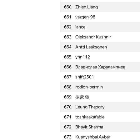
660
Zhien.Liang
661
vazgen-98
662
lance
663
Oleksandr Kushnir
664
Antti Laaksonen
665
yhn112
666
Владислав Харалампиев
667
shift2501
668
rodion-permin
669
振豪 張
670
Leung Theogry
671
toshkaakafable
672
Bhavit Sharma
№
Ishtirokchi
673
Kuanyshbai.Aybar