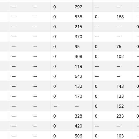
—
—
0
292
—
—
—
—
0
536
0
168
—
—
0
215
—
—
0
—
—
0
370
—
—
—
—
0
95
0
76
0
—
—
0
308
0
102
—
—
0
119
—
—
—
—
0
642
—
—
—
—
0
132
0
143
0
—
—
0
170
0
133
—
—
—
—
0
152
—
—
0
328
0
233
0
—
—
0
420
—
—
Марафон
Раунд 1
Раунд 2
Р
—
—
0
506
0
103
GP30
O‘rin
GP30
O‘rin
GP30
O‘rin
G