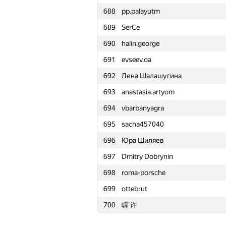
688
pp.palayutm
665
yhn112
689
SerCe
666
Владислав Харалампиев
690
halin.george
667
shift2501
691
evseev.oa
668
rodion-permin
692
Лена Шалашугина
669
振豪 張
693
anastasia.artyom
670
Leung Theogry
694
vbarbanyagra
671
toshkaakafable
695
sacha457040
672
Bhavit Sharma
696
Юра Шиляев
673
Kuanyshbai.Aybar
697
Dmitry Dobrynin
674
Михаил Алексеев
698
roma-porsche
675
seniorsolt
699
ottebrut
676
darlam
700
嵘 许
677
Алексей
678
Aidyn Aluadin