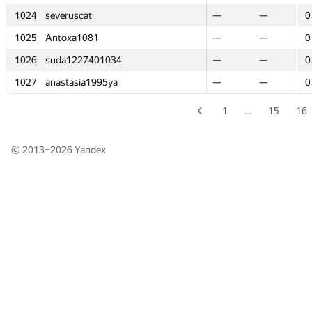
1024
1024
severuscat
severuscat
—
—
—
—
0
0
1025
1025
Antoxa1081
Antoxa1081
—
—
—
—
0
0
1026
1026
suda1227401034
suda1227401034
—
—
—
—
0
0
1027
1027
anastasia1995ya
anastasia1995ya
—
—
—
—
0
0
1
…
15
16
© 2013–2026
Yandex