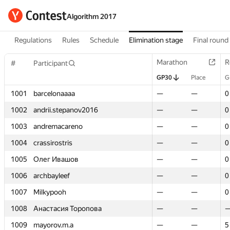
Algorithm 2017
Regulations
Rules
Schedule
Elimination stage
Final round
Marathon
Marathon
R
R
#
#
Participant
Participant
GP30
GP30
Place
Place
G
G
1001
1001
barcelonaaaa
barcelonaaaa
—
—
—
—
0
0
1002
1002
andrii.stepanov2016
andrii.stepanov2016
—
—
—
—
0
0
1003
1003
andremacareno
andremacareno
—
—
—
—
0
0
1004
1004
crassirostris
crassirostris
—
—
—
—
0
0
1005
1005
Олег Ивашов
Олег Ивашов
—
—
—
—
0
0
1006
1006
archbayleef
archbayleef
—
—
—
—
0
0
1007
1007
Milkypooh
Milkypooh
—
—
—
—
0
0
1008
1008
Анастасия Торопова
Анастасия Торопова
—
—
—
—
1009
1009
mayorov.m.a
mayorov.m.a
—
—
—
—
5
5