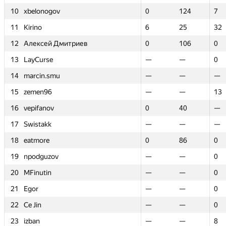
10
10
xbelonogov
xbelonogov
0
0
124
124
7
7
11
11
Kirino
Kirino
6
6
25
25
32
32
12
12
Алексей Дмитриев
Алексей Дмитриев
0
0
106
106
0
0
13
13
LayCurse
LayCurse
—
—
—
—
0
0
14
14
marcin.smu
marcin.smu
—
—
—
—
—
—
15
15
zemen96
zemen96
—
—
—
—
13
13
16
16
vepifanov
vepifanov
0
0
40
40
—
—
17
17
Swistakk
Swistakk
—
—
—
—
—
—
18
18
eatmore
eatmore
0
0
86
86
0
0
19
19
npodguzov
npodguzov
—
—
—
—
0
0
20
20
MFinutin
MFinutin
—
—
—
—
0
0
21
21
Egor
Egor
—
—
—
—
0
0
22
22
Ce Jin
Ce Jin
—
—
—
—
0
0
23
23
izban
izban
—
—
—
—
8
8