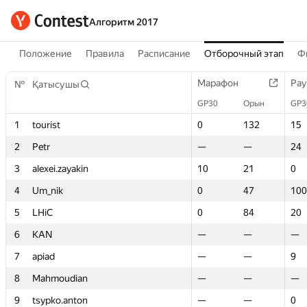
Алгоритм 2017
Положение
Правила
Расписание
Отборочный этап
Ф
Марафон
Марафон
Рау
Рау
№
№
Қатысушы
Қатысушы
GP30
GP30
Орын
Орын
GP3
GP3
1
1
tourist
tourist
0
0
132
132
15
15
2
2
Petr
Petr
—
—
—
—
24
24
3
3
alexei.zayakin
alexei.zayakin
10
10
21
21
0
0
4
4
Um_nik
Um_nik
0
0
47
47
100
100
5
5
LHiC
LHiC
0
0
84
84
20
20
6
6
KAN
KAN
—
—
—
—
—
—
7
7
apiad
apiad
—
—
—
—
9
9
8
8
Mahmoudian
Mahmoudian
—
—
—
—
—
—
9
9
tsypko.anton
tsypko.anton
—
—
—
—
0
0