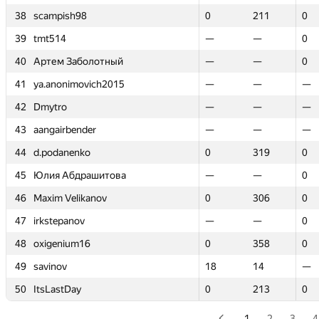
38
38
scampish98
scampish98
0
0
211
211
0
0
39
39
tmt514
tmt514
—
—
—
—
0
0
40
40
Артем Заболотный
Артем Заболотный
—
—
—
—
0
0
41
41
ya.anonimovich2015
ya.anonimovich2015
—
—
—
—
—
—
42
42
Dmytro
Dmytro
—
—
—
—
—
—
43
43
aangairbender
aangairbender
—
—
—
—
—
—
44
44
d.podanenko
d.podanenko
0
0
319
319
0
0
45
45
Юлия Абдрашитова
Юлия Абдрашитова
—
—
—
—
0
0
46
46
Maxim Velikanov
Maxim Velikanov
0
0
306
306
0
0
47
47
irkstepanov
irkstepanov
—
—
—
—
0
0
48
48
oxigenium16
oxigenium16
0
0
358
358
0
0
49
49
savinov
savinov
18
18
14
14
—
—
50
50
ItsLastDay
ItsLastDay
0
0
213
213
0
0
1
2
3
4