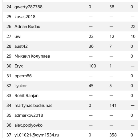
24
24
qwerty787788
qwerty787788
0
0
58
58
0
0
25
25
kusas2018
kusas2018
—
—
—
—
—
—
26
26
Adrian Budau
Adrian Budau
—
—
—
—
22
22
27
27
uwi
uwi
22
22
12
12
10
10
28
28
aust42
aust42
36
36
7
7
0
0
29
29
Михаил Колупаев
Михаил Колупаев
—
—
—
—
0
0
30
30
Eryx
Eryx
100
100
1
1
—
—
31
31
pperm86
pperm86
—
—
—
—
0
0
32
32
ilyakor
ilyakor
45
45
5
5
0
0
33
33
Rohit Ranjan
Rohit Ranjan
—
—
—
—
0
0
34
34
martynas.budriunas
martynas.budriunas
0
0
141
141
—
—
35
35
admarkov2018
admarkov2018
—
—
—
—
0
0
36
36
alex.poplyovko
alex.poplyovko
—
—
—
—
—
—
37
37
yl_01021@gym1534.ru
yl_01021@gym1534.ru
0
0
358
358
0
0