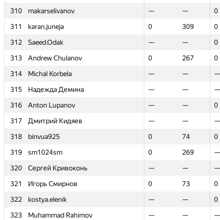
310
310
makarselivanov
makarselivanov
—
—
—
—
0
0
311
311
karan.juneja
karan.juneja
0
0
309
309
0
0
312
312
Saeed.Odak
Saeed.Odak
—
—
—
—
0
0
313
313
Andrew Chulanov
Andrew Chulanov
0
0
267
267
0
0
314
314
Michal Korbela
Michal Korbela
—
—
—
—
315
315
Надежда Демина
Надежда Демина
—
—
—
—
316
316
Anton Lupanov
Anton Lupanov
—
—
—
—
0
0
317
317
Дмитрий Кидяев
Дмитрий Кидяев
—
—
—
—
318
318
binvua925
binvua925
0
0
74
74
0
0
319
319
sm1024sm
sm1024sm
0
0
269
269
320
320
Сергей Кривоконь
Сергей Кривоконь
—
—
—
—
321
321
Игорь Смирнов
Игорь Смирнов
0
0
73
73
0
0
322
322
kostya.elenik
kostya.elenik
—
—
—
—
0
0
323
323
Muhammad Rahimov
Muhammad Rahimov
—
—
—
—