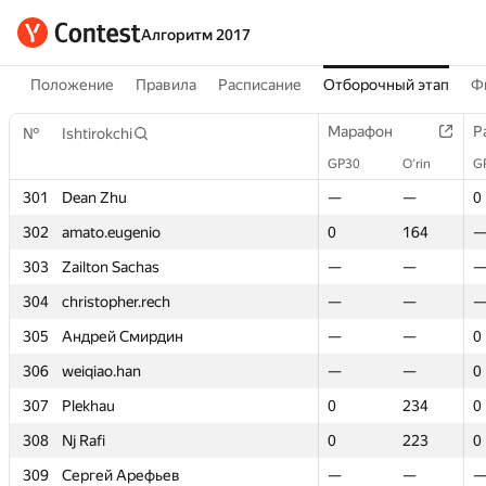
Алгоритм 2017
Положение
Правила
Расписание
Отборочный этап
Ф
Марафон
Марафон
Р
Р
№
№
Ishtirokchi
Ishtirokchi
GP30
GP30
O‘rin
O‘rin
G
G
301
301
Dean Zhu
Dean Zhu
—
—
—
—
0
0
302
302
amato.eugenio
amato.eugenio
0
0
164
164
303
303
Zailton Sachas
Zailton Sachas
—
—
—
—
304
304
christopher.rech
christopher.rech
—
—
—
—
305
305
Андрей Смирдин
Андрей Смирдин
—
—
—
—
0
0
306
306
weiqiao.han
weiqiao.han
—
—
—
—
0
0
307
307
Plekhau
Plekhau
0
0
234
234
0
0
308
308
Nj Rafi
Nj Rafi
0
0
223
223
0
0
309
309
Сергей Арефьев
Сергей Арефьев
—
—
—
—