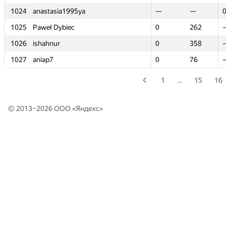
1024
1024
anastasia1995ya
anastasia1995ya
—
—
—
—
1025
1025
Paweł Dybiec
Paweł Dybiec
0
0
262
262
1026
1026
ishahnur
ishahnur
0
0
358
358
1027
1027
aniap7
aniap7
0
0
76
76
1
…
15
16
© 2013–2026 ООО «
Яндекс
»