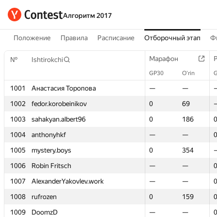
Алгоритм 2017
Положение
Правила
Расписание
Отборочный этап
Ф
Марафон
Марафон
№
№
Ishtirokchi
Ishtirokchi
GP30
GP30
O‘rin
O‘rin
1001
1001
Анастасия Торопова
Анастасия Торопова
—
—
—
—
1002
1002
fedor.korobeinikov
fedor.korobeinikov
0
0
69
69
1003
1003
sahakyan.albert96
sahakyan.albert96
0
0
186
186
1004
1004
anthonyhkf
anthonyhkf
—
—
—
—
1005
1005
mystery.boys
mystery.boys
0
0
354
354
1006
1006
Robin Fritsch
Robin Fritsch
—
—
—
—
1007
1007
AlexanderYakovlev.work
AlexanderYakovlev.work
—
—
—
—
1008
1008
rufrozen
rufrozen
0
0
159
159
1009
1009
DoomzD
DoomzD
—
—
—
—