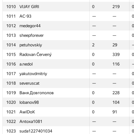
1010
1010
VIJAY GIRI
VIJAY GIRI
0
0
219
219
1011
1011
AC-93
AC-93
—
—
—
—
1012
1012
medegor44
medegor44
—
—
—
—
1013
1013
sheepforever
sheepforever
—
—
—
—
1014
1014
petuhovskiy
petuhovskiy
2
2
29
29
1015
1015
Radovan Červený
Radovan Červený
0
0
339
339
1016
1016
a.nedol
a.nedol
0
0
116
116
1017
1017
yakutovdmitriy
yakutovdmitriy
—
—
—
—
1018
1018
severuscat
severuscat
—
—
—
—
1019
1019
Ваня Довгополов
Ваня Довгополов
0
0
228
228
1020
1020
lobanov98
lobanov98
0
0
104
104
1021
1021
AwIDoK
AwIDoK
0
0
91
91
1022
1022
Antoxa1081
Antoxa1081
—
—
—
—
1023
1023
suda1227401034
suda1227401034
—
—
—
—