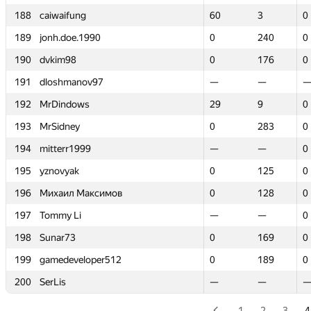
188
188
caiwaifung
caiwaifung
60
60
3
3
0
0
189
189
jonh.doe.1990
jonh.doe.1990
0
0
240
240
0
0
190
190
dvkim98
dvkim98
0
0
176
176
0
0
191
191
dloshmanov97
dloshmanov97
—
—
—
—
192
192
MrDindows
MrDindows
29
29
9
9
0
0
193
193
MrSidney
MrSidney
0
0
283
283
0
0
194
194
mitterr1999
mitterr1999
—
—
—
—
0
0
195
195
yznovyak
yznovyak
0
0
125
125
0
0
196
196
Михаил Максимов
Михаил Максимов
0
0
128
128
0
0
197
197
Tommy Li
Tommy Li
—
—
—
—
0
0
198
198
Sunar73
Sunar73
0
0
169
169
0
0
199
199
gamedeveloper512
gamedeveloper512
0
0
189
189
0
0
200
200
SerLis
SerLis
—
—
—
—
1
2
3
4