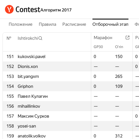
Алгоритм 2017
Положение
Правила
Расписание
Отборочный этап
Ф
Марафон
Марафон
Р
Р
№
№
Ishtirokchi
Ishtirokchi
GP30
GP30
O‘rin
O‘rin
G
G
151
151
kukovski.pavel
kukovski.pavel
0
0
150
150
0
0
152
152
Dionis.xon
Dionis.xon
—
—
—
—
0
0
153
153
bit.yangxm
bit.yangxm
0
0
265
265
154
154
Griphon
Griphon
0
0
109
109
155
155
Павел Кулагин
Павел Кулагин
—
—
—
—
156
156
mihaillinkov
mihaillinkov
—
—
—
—
157
157
Максим Сурков
Максим Сурков
—
—
—
—
0
0
158
158
yosei-san
yosei-san
—
—
—
—
159
159
anatolik.volkov
anatolik.volkov
0
0
312
312