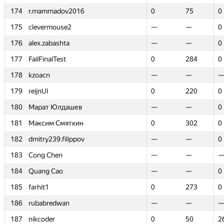
174
174
r.mammadov2016
r.mammadov2016
0
0
75
75
0
0
175
175
clevermouse2
clevermouse2
—
—
—
—
0
0
176
176
alex.zabashta
alex.zabashta
—
—
—
—
0
0
177
177
FailFinalTest
FailFinalTest
0
0
284
284
0
0
178
178
kzoacn
kzoacn
—
—
—
—
179
179
reijnUl
reijnUl
0
0
220
220
0
0
180
180
Марат Юлдашев
Марат Юлдашев
—
—
—
—
0
0
181
181
Максим Смяткин
Максим Смяткин
0
0
302
302
0
0
182
182
dmitry239.filippov
dmitry239.filippov
—
—
—
—
0
0
183
183
Cong Chen
Cong Chen
—
—
—
—
184
184
Quang Cao
Quang Cao
—
—
—
—
0
0
185
185
farhit1
farhit1
0
0
273
273
0
0
186
186
rubabredwan
rubabredwan
—
—
—
—
187
187
nikcoder
nikcoder
0
0
50
50
2
2