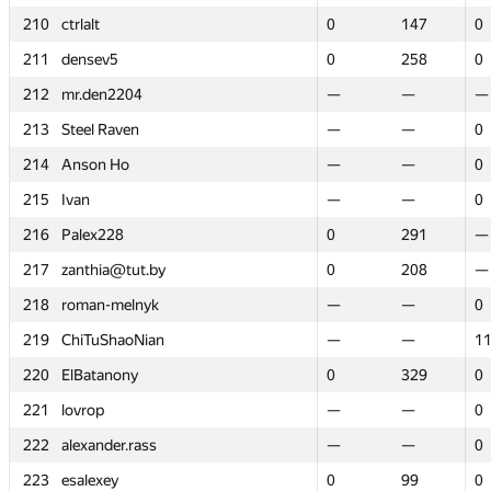
210
210
ctrlalt
ctrlalt
0
0
147
147
0
0
211
211
densev5
densev5
0
0
258
258
0
0
212
212
mr.den2204
mr.den2204
—
—
—
—
—
—
213
213
Steel Raven
Steel Raven
—
—
—
—
0
0
214
214
Anson Ho
Anson Ho
—
—
—
—
0
0
215
215
Ivan
Ivan
—
—
—
—
0
0
216
216
Palex228
Palex228
0
0
291
291
—
—
217
217
zanthia@tut.by
zanthia@tut.by
0
0
208
208
—
—
218
218
roman-melnyk
roman-melnyk
—
—
—
—
0
0
219
219
ChiTuShaoNian
ChiTuShaoNian
—
—
—
—
1
1
220
220
ElBatanony
ElBatanony
0
0
329
329
0
0
221
221
lovrop
lovrop
—
—
—
—
0
0
222
222
alexander.rass
alexander.rass
—
—
—
—
0
0
223
223
esalexey
esalexey
0
0
99
99
0
0