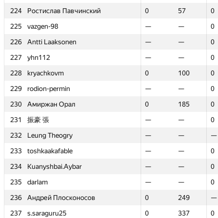
224
224
Ростислав Павчинский
Ростислав Павчинский
0
0
57
57
0
0
225
225
vazgen-98
vazgen-98
—
—
—
—
0
0
226
226
Antti Laaksonen
Antti Laaksonen
—
—
—
—
0
0
227
227
yhn112
yhn112
—
—
—
—
0
0
228
228
kryachkovm
kryachkovm
0
0
100
100
0
0
229
229
rodion-permin
rodion-permin
—
—
—
—
0
0
230
230
Амиржан Орал
Амиржан Орал
0
0
185
185
0
0
231
231
振豪 張
振豪 張
—
—
—
—
0
0
232
232
Leung Theogry
Leung Theogry
—
—
—
—
—
—
233
233
toshkaakafable
toshkaakafable
—
—
—
—
0
0
234
234
Kuanyshbai.Aybar
Kuanyshbai.Aybar
—
—
—
—
0
0
235
235
darlam
darlam
—
—
—
—
0
0
236
236
Андрей Плосконосов
Андрей Плосконосов
0
0
249
249
—
—
237
237
s.saraguru25
s.saraguru25
0
0
337
337
0
0