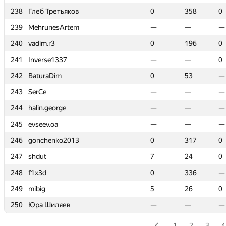
238
238
Глеб Третьяков
Глеб Третьяков
0
0
358
358
0
0
239
239
MehrunesArtem
MehrunesArtem
—
—
—
—
—
—
240
240
vadim.r3
vadim.r3
0
0
196
196
0
0
241
241
Inverse1337
Inverse1337
—
—
—
—
0
0
242
242
BaturaDim
BaturaDim
0
0
53
53
—
—
243
243
SerCe
SerCe
—
—
—
—
—
—
244
244
halin.george
halin.george
—
—
—
—
—
—
245
245
evseev.oa
evseev.oa
—
—
—
—
—
—
246
246
gonchenko2013
gonchenko2013
0
0
317
317
0
0
247
247
shdut
shdut
7
7
24
24
0
0
248
248
f1x3d
f1x3d
0
0
336
336
—
—
249
249
mibig
mibig
5
5
26
26
0
0
250
250
Юра Шиляев
Юра Шиляев
—
—
—
—
—
—
1
2
3
4