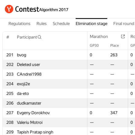
Algorithm 2017
Regulations
Rules
Schedule
Elimination stage
Final round
Marathon
Marathon
Ro
Ro
#
#
Participant
Participant
GP30
GP30
Place
Place
GP
GP
201
201
bvog
bvog
0
0
263
263
0
0
202
202
Deleted user
Deleted user
—
—
—
—
0
0
203
203
CAndrei1998
CAndrei1998
—
—
—
—
—
—
204
204
exoji2e
exoji2e
—
—
—
—
0
0
205
205
da-eto
da-eto
—
—
—
—
0
0
206
206
dudkamaster
dudkamaster
—
—
—
—
—
—
207
207
Evgeny Dorokhov
Evgeny Dorokhov
0
0
347
347
0
0
208
208
Valeriu Motroi
Valeriu Motroi
—
—
—
—
0
0
209
209
Tapish Pratap singh
Tapish Pratap singh
—
—
—
—
0
0