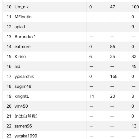
10
10
Um_nik
Um_nik
0
0
47
47
100
100
11
11
MFinutin
MFinutin
—
—
—
—
0
0
12
12
apiad
apiad
—
—
—
—
9
9
13
13
Burunduk1
Burunduk1
—
—
—
—
—
—
14
14
eatmore
eatmore
0
0
86
86
0
0
15
15
Kirino
Kirino
6
6
25
25
32
32
16
16
aid
aid
—
—
—
—
45
45
17
17
ypisarchik
ypisarchik
0
0
168
168
0
0
18
18
sugim48
sugim48
—
—
—
—
—
—
19
19
knightL
knightL
11
11
20
20
3
3
20
20
vm450
vm450
—
—
—
—
0
0
21
21
(nは自然数)
(nは自然数)
—
—
—
—
0
0
22
22
zemen96
zemen96
—
—
—
—
13
13
23
23
yutaka1999
yutaka1999
—
—
—
—
—
—