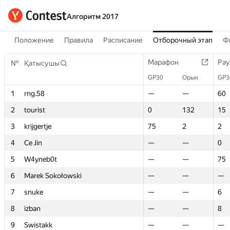
Алгоритм 2017
Положение
Правила
Расписание
Отборочный этап
Ф
Марафон
Марафон
Рау
Рау
№
№
Қатысушы
Қатысушы
GP30
GP30
Орын
Орын
GP3
GP3
1
1
rng.58
rng.58
—
—
—
—
60
60
2
2
tourist
tourist
0
0
132
132
15
15
3
3
krijgertje
krijgertje
75
75
2
2
2
2
4
4
Ce Jin
Ce Jin
—
—
—
—
0
0
5
5
W4yneb0t
W4yneb0t
—
—
—
—
75
75
6
6
Marek Sokołowski
Marek Sokołowski
—
—
—
—
—
—
7
7
snuke
snuke
—
—
—
—
6
6
8
8
izban
izban
—
—
—
—
8
8
9
9
Swistakk
Swistakk
—
—
—
—
—
—