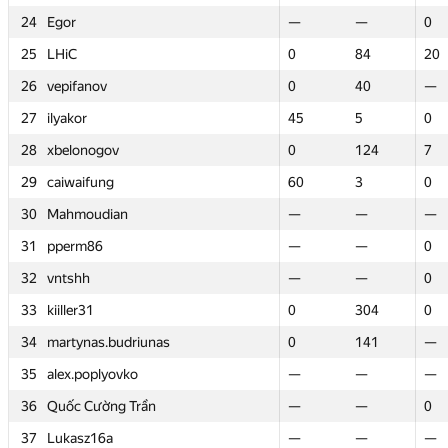
24
24
Egor
Egor
—
—
—
—
0
0
25
25
LHiC
LHiC
0
0
84
84
20
20
26
26
vepifanov
vepifanov
0
0
40
40
—
—
27
27
ilyakor
ilyakor
45
45
5
5
0
0
28
28
xbelonogov
xbelonogov
0
0
124
124
7
7
29
29
caiwaifung
caiwaifung
60
60
3
3
0
0
30
30
Mahmoudian
Mahmoudian
—
—
—
—
—
—
31
31
pperm86
pperm86
—
—
—
—
0
0
32
32
vntshh
vntshh
—
—
—
—
0
0
33
33
kiiller31
kiiller31
0
0
304
304
0
0
34
34
martynas.budriunas
martynas.budriunas
0
0
141
141
—
—
35
35
alex.poplyovko
alex.poplyovko
—
—
—
—
—
—
36
36
Quốc Cường Trần
Quốc Cường Trần
—
—
—
—
0
0
37
37
Lukasz16a
Lukasz16a
—
—
—
—
—
—