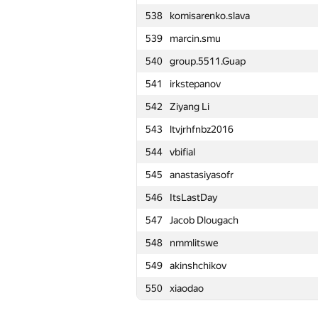
538
komisarenko.slava
515
Rohit Ranjan
539
marcin.smu
516
yushkevichaleks
540
group.5511.Guap
517
admarkov2018
541
irkstepanov
518
ktcat
542
Ziyang Li
519
yl_01021@gym1534.ru
543
ltvjrhfnbz2016
520
Maxim Yagafarov
544
vbifial
521
tmt514
545
anastasiyasofr
522
Артем Заболотный
546
ItsLastDay
523
fpc.exe
547
Jacob Dlougach
524
ya.anonimovich2015
548
nmmlitswe
525
denkub-96
549
akinshchikov
526
Dmytro
550
xiaodao
527
aangairbender
528
VisualMaf