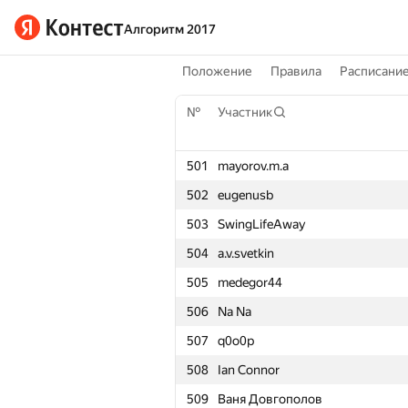
Алгоритм 2017
Положение
Правила
Расписани
№
Участник
501
mayorov.m.a
502
eugenusb
503
SwingLifeAway
504
a.v.svetkin
505
medegor44
506
Na Na
507
q0o0p
508
Ian Connor
509
Ваня Довгополов