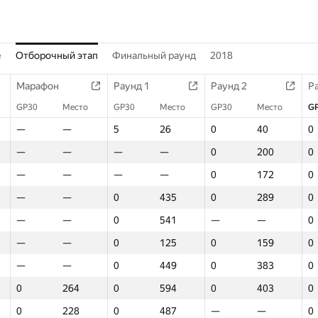
е
Отборочный этап
Финальный раунд
2018
Марафон
Раунд 1
Раунд 2
Р
GP30
Место
GP30
Место
GP30
Место
G
—
—
5
26
0
40
0
—
—
—
—
0
200
0
—
—
—
—
0
172
0
—
—
0
435
0
289
0
—
—
0
541
—
—
0
—
—
0
125
0
159
0
—
—
0
449
0
383
0
0
264
0
594
0
403
0
0
228
0
487
—
—
0