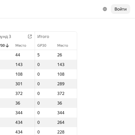
Войти
аунд 3
Итого
P30
Место
GP30
Место
44
5
26
143
0
143
108
0
108
301
0
289
372
0
372
36
0
36
344
0
344
434
0
264
434
0
228