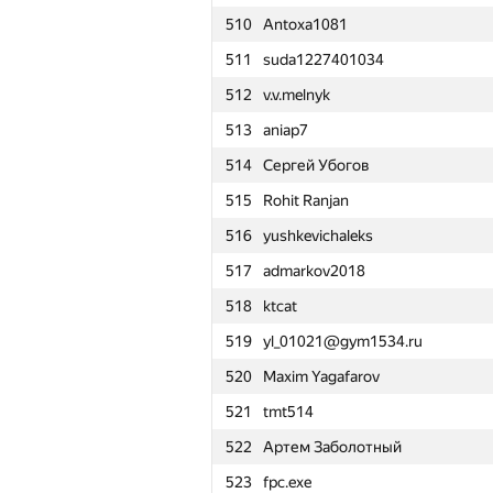
510
Antoxa1081
511
suda1227401034
512
v.v.melnyk
513
aniap7
514
Сергей Убогов
515
Rohit Ranjan
516
yushkevichaleks
517
admarkov2018
518
ktcat
519
yl_01021@gym1534.ru
520
Maxim Yagafarov
521
tmt514
522
Артем Заболотный
№
Участник
523
fpc.exe