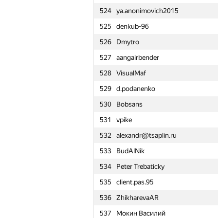
524
ya.anonimovich2015
501
mayorov.m.a
525
denkub-96
502
eugenusb
526
Dmytro
503
SwingLifeAway
527
aangairbender
504
a.v.svetkin
528
VisualMaf
505
medegor44
529
d.podanenko
506
Na Na
530
Bobsans
507
q0o0p
531
vpike
508
Ian Connor
532
alexandr@tsaplin.ru
509
Ваня Довгополов
533
BudAlNik
510
Antoxa1081
534
Peter Trebaticky
511
suda1227401034
535
client.pas.95
512
v.v.melnyk
536
ZhikharevaAR
513
aniap7
537
Мокин Василий
514
Сергей Убогов