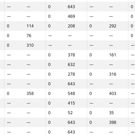
—
—
0
643
—
—
0
—
—
0
469
—
—
0
0
114
0
208
0
292
0
0
76
—
—
—
—
0
0
310
—
—
—
—
—
—
—
0
378
0
161
—
—
—
0
632
—
—
—
—
—
0
278
0
316
—
—
—
0
643
—
—
—
0
358
0
548
0
403
—
—
—
0
415
—
—
—
—
—
0
52
0
35
—
—
—
0
643
0
398
—
Марафон
Раунд 1
Раунд 2
Р
—
—
0
643
—
—
—
GP30
Место
GP30
Место
GP30
Место
G