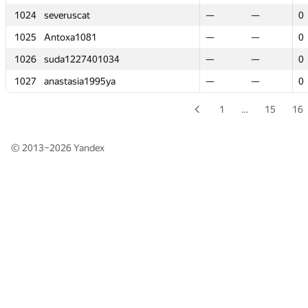
1024
1024
severuscat
severuscat
—
—
—
—
0
0
1025
1025
Antoxa1081
Antoxa1081
—
—
—
—
0
0
1026
1026
suda1227401034
suda1227401034
—
—
—
—
0
0
1027
1027
anastasia1995ya
anastasia1995ya
—
—
—
—
0
0
1
…
15
16
© 2013–2026
Yandex