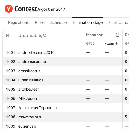
Algorithm 2017
Regulations
Rules
Schedule
Elimination stage
Final round
Marathon
Marathon
R
R
№
№
Մասնակից
Մասնակից
GP30
GP30
Վայր
Վայր
G
G
1001
1001
andrii.stepanov2016
andrii.stepanov2016
—
—
—
—
0
0
1002
1002
andremacareno
andremacareno
—
—
—
—
0
0
1003
1003
crassirostris
crassirostris
—
—
—
—
0
0
1004
1004
Олег Ивашов
Олег Ивашов
—
—
—
—
0
0
1005
1005
archbayleef
archbayleef
—
—
—
—
0
0
1006
1006
Milkypooh
Milkypooh
—
—
—
—
0
0
1007
1007
Анастасия Торопова
Анастасия Торопова
—
—
—
—
—
—
1008
1008
mayorov.m.a
mayorov.m.a
—
—
—
—
5
5
1009
1009
eugenusb
eugenusb
—
—
—
—
—
—