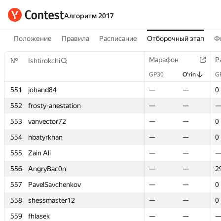
Алгоритм 2017
Положение
Правила
Расписание
Отборочный этап
Ф
Марафон
Марафон
Р
Р
№
№
Ishtirokchi
Ishtirokchi
GP30
GP30
O‘rin
O‘rin
G
G
551
551
johand84
johand84
—
—
—
—
0
0
552
552
frosty-anestation
frosty-anestation
—
—
—
—
553
553
vanvector72
vanvector72
—
—
—
—
0
0
554
554
hbatyrkhan
hbatyrkhan
—
—
—
—
0
0
555
555
Zain Ali
Zain Ali
—
—
—
—
556
556
AngryBac0n
AngryBac0n
—
—
—
—
2
2
557
557
PavelSavchenkov
PavelSavchenkov
—
—
—
—
0
0
558
558
shessmaster12
shessmaster12
—
—
—
—
0
0
559
559
fhlasek
fhlasek
—
—
—
—