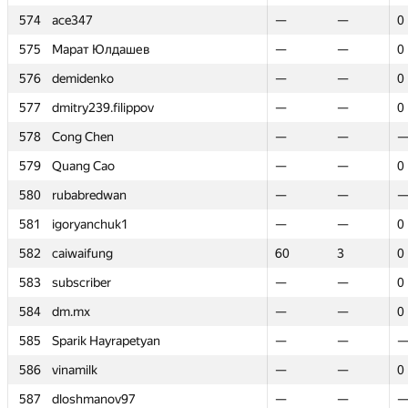
574
574
ace347
ace347
—
—
—
—
0
0
575
575
Марат Юлдашев
Марат Юлдашев
—
—
—
—
0
0
576
576
demidenko
demidenko
—
—
—
—
0
0
577
577
dmitry239.filippov
dmitry239.filippov
—
—
—
—
0
0
578
578
Cong Chen
Cong Chen
—
—
—
—
579
579
Quang Cao
Quang Cao
—
—
—
—
0
0
580
580
rubabredwan
rubabredwan
—
—
—
—
581
581
igoryanchuk1
igoryanchuk1
—
—
—
—
0
0
582
582
caiwaifung
caiwaifung
60
60
3
3
0
0
583
583
subscriber
subscriber
—
—
—
—
0
0
584
584
dm.mx
dm.mx
—
—
—
—
0
0
585
585
Sparik Hayrapetyan
Sparik Hayrapetyan
—
—
—
—
586
586
vinamilk
vinamilk
—
—
—
—
0
0
587
587
dloshmanov97
dloshmanov97
—
—
—
—