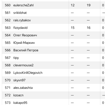
560
560
eulerscheZahl
eulerscheZahl
12
12
19
19
0
0
561
561
srikkbhat
srikkbhat
—
—
—
—
562
562
rais.rybakov
rais.rybakov
—
—
—
—
0
0
563
563
fizzydavid
fizzydavid
15
15
16
16
0
0
564
564
Олег Яворович
Олег Яворович
—
—
—
—
0
0
565
565
Юрий Маркин
Юрий Маркин
—
—
—
—
0
0
566
566
Василий Петров
Василий Петров
—
—
—
—
0
0
567
567
tipy
tipy
—
—
—
—
0
0
568
568
clevermouse2
clevermouse2
—
—
—
—
0
0
569
569
LykovKirillOlegovich
LykovKirillOlegovich
—
—
—
—
0
0
570
570
skyvn97
skyvn97
—
—
—
—
0
0
571
571
alex.zabashta
alex.zabashta
—
—
—
—
0
0
572
572
kzoacn
kzoacn
—
—
—
—
573
573
kakapo95
kakapo95
—
—
—
—
0
0