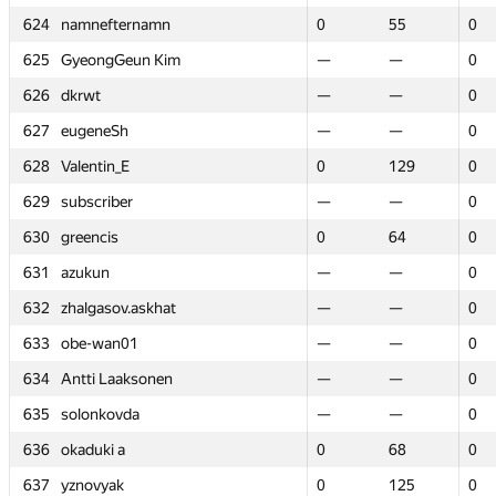
624
624
namnefternamn
namnefternamn
0
0
55
55
0
0
625
625
GyeongGeun Kim
GyeongGeun Kim
—
—
—
—
0
0
626
626
dkrwt
dkrwt
—
—
—
—
0
0
627
627
eugeneSh
eugeneSh
—
—
—
—
0
0
628
628
Valentin_E
Valentin_E
0
0
129
129
0
0
629
629
subscriber
subscriber
—
—
—
—
0
0
630
630
greencis
greencis
0
0
64
64
0
0
631
631
azukun
azukun
—
—
—
—
0
0
632
632
zhalgasov.askhat
zhalgasov.askhat
—
—
—
—
0
0
633
633
obe-wan01
obe-wan01
—
—
—
—
0
0
634
634
Antti Laaksonen
Antti Laaksonen
—
—
—
—
0
0
635
635
solonkovda
solonkovda
—
—
—
—
0
0
636
636
okaduki a
okaduki a
0
0
68
68
0
0
637
637
yznovyak
yznovyak
0
0
125
125
0
0