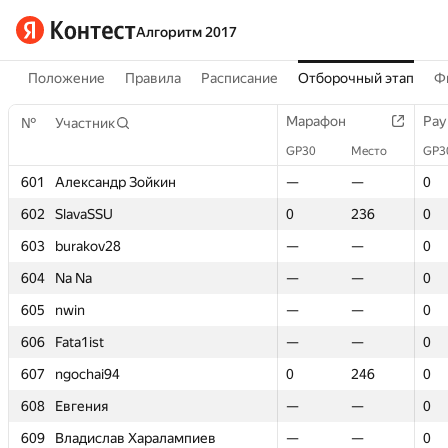
Алгоритм 2017
Положение
Правила
Расписание
Отборочный этап
Ф
Марафон
Марафон
Рау
Рау
№
№
Участник
Участник
GP30
GP30
Место
Место
GP3
GP3
601
601
Александр Зойкин
Александр Зойкин
—
—
—
—
0
0
602
602
SlavaSSU
SlavaSSU
0
0
236
236
0
0
603
603
burakov28
burakov28
—
—
—
—
0
0
604
604
Na Na
Na Na
—
—
—
—
0
0
605
605
nwin
nwin
—
—
—
—
0
0
606
606
Fata1ist
Fata1ist
—
—
—
—
0
0
607
607
ngochai94
ngochai94
0
0
246
246
0
0
608
608
Евгения
Евгения
—
—
—
—
0
0
609
609
Владислав Харалампиев
Владислав Харалампиев
—
—
—
—
0
0