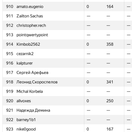
910
910
amato.eugenio
amato.eugenio
0
0
164
164
—
—
911
911
Zailton Sachas
Zailton Sachas
—
—
—
—
—
—
912
912
christopher.rech
christopher.rech
—
—
—
—
—
—
913
913
pointqwertypoint
pointqwertypoint
—
—
—
—
—
—
914
914
Kimbob2562
Kimbob2562
0
0
358
358
—
—
915
915
cezarnik2
cezarnik2
—
—
—
—
—
—
916
916
kalpturer
kalpturer
—
—
—
—
—
—
917
917
Сергей Арефьев
Сергей Арефьев
—
—
—
—
—
—
918
918
Леонид Скороспелов
Леонид Скороспелов
0
0
341
341
—
—
919
919
Michal Korbela
Michal Korbela
—
—
—
—
—
—
920
920
allvoxes
allvoxes
0
0
250
250
—
—
921
921
Надежда Демина
Надежда Демина
—
—
—
—
—
—
922
922
barney1b1
barney1b1
—
—
—
—
—
—
923
923
nike0good
nike0good
0
0
167
167
—
—