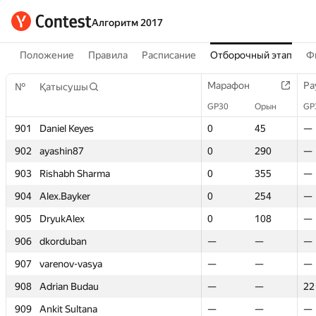
Алгоритм 2017
Положение
Правила
Расписание
Отборочный этап
Ф
Марафон
Марафон
Ра
Ра
№
№
Қатысушы
Қатысушы
GP30
GP30
Орын
Орын
GP
GP
901
901
Daniel Keyes
Daniel Keyes
0
0
45
45
—
—
902
902
ayashin87
ayashin87
0
0
290
290
—
—
903
903
Rishabh Sharma
Rishabh Sharma
0
0
355
355
—
—
904
904
Alex.Bayker
Alex.Bayker
0
0
254
254
—
—
905
905
DryukAlex
DryukAlex
0
0
108
108
—
—
906
906
dkorduban
dkorduban
—
—
—
—
—
—
907
907
varenov-vasya
varenov-vasya
—
—
—
—
—
—
908
908
Adrian Budau
Adrian Budau
—
—
—
—
22
22
909
909
Ankit Sultana
Ankit Sultana
—
—
—
—
—
—