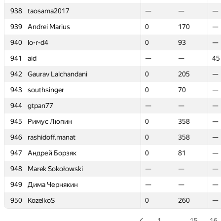
938
938
taosama2017
taosama2017
—
—
—
—
—
—
939
939
Andrei Marius
Andrei Marius
0
0
170
170
—
—
940
940
lo-r-d4
lo-r-d4
0
0
93
93
—
—
941
941
aid
aid
—
—
—
—
45
45
942
942
Gaurav Lalchandani
Gaurav Lalchandani
0
0
205
205
—
—
943
943
southsinger
southsinger
0
0
70
70
—
—
944
944
gtpan77
gtpan77
—
—
—
—
—
—
945
945
Римус Люпин
Римус Люпин
0
0
358
358
—
—
946
946
rashidoff.manat
rashidoff.manat
0
0
358
358
—
—
947
947
Андрей Борзяк
Андрей Борзяк
0
0
81
81
—
—
948
948
Marek Sokołowski
Marek Sokołowski
—
—
—
—
—
—
949
949
Дима Чернякин
Дима Чернякин
—
—
—
—
—
—
950
950
KozelkoS
KozelkoS
0
0
260
260
—
—
1
…
15
16