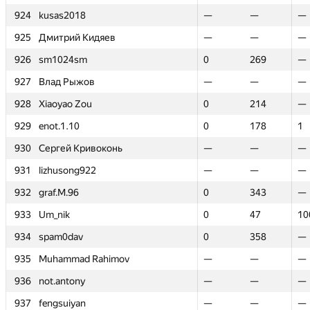
924
924
kusas2018
kusas2018
—
—
—
—
—
—
925
925
Дмитрий Кидяев
Дмитрий Кидяев
—
—
—
—
—
—
926
926
sm1024sm
sm1024sm
0
0
269
269
—
—
927
927
Влад Рыжов
Влад Рыжов
—
—
—
—
—
—
928
928
Xiaoyao Zou
Xiaoyao Zou
0
0
214
214
—
—
929
929
enot.1.10
enot.1.10
0
0
178
178
1
1
930
930
Сергей Кривоконь
Сергей Кривоконь
—
—
—
—
—
—
931
931
lizhusong922
lizhusong922
—
—
—
—
—
—
932
932
graf.M.96
graf.M.96
0
0
343
343
—
—
933
933
Um_nik
Um_nik
0
0
47
47
10
10
934
934
spam0dav
spam0dav
0
0
358
358
—
—
935
935
Muhammad Rahimov
Muhammad Rahimov
—
—
—
—
—
—
936
936
not.antony
not.antony
—
—
—
—
—
—
937
937
fengsuiyan
fengsuiyan
—
—
—
—
—
—