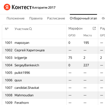
Алгоритм 2017
Положение
Правила
Расписание
Отборочный этап
Ф
Марафон
Марафон
Ра
Ра
№
№
Участник
Участник
GP30
GP30
Место
Место
GP
GP
1001
1001
mapozyan
mapozyan
0
0
195
195
—
—
1002
1002
Сергей Харитонцев
Сергей Харитонцев
—
—
—
—
—
—
1003
1003
krijgertje
krijgertje
75
75
2
2
2
2
1004
1004
SergeyBankevich
SergeyBankevich
0
0
227
227
—
—
1005
1005
pulkit1996
pulkit1996
—
—
—
—
—
—
1006
1006
quux
quux
—
—
—
—
—
—
1007
1007
candidat.Shavkat
candidat.Shavkat
—
—
—
—
—
—
1008
1008
Mahmoudian
Mahmoudian
—
—
—
—
—
—
1009
1009
Ferathorn
Ferathorn
—
—
—
—
—
—