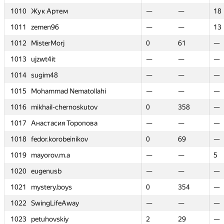
1010
1010
Жук Артем
Жук Артем
—
—
—
—
18
18
1011
1011
zemen96
zemen96
—
—
—
—
13
13
1012
1012
MisterMorj
MisterMorj
0
0
61
61
—
—
1013
1013
ujzwt4it
ujzwt4it
—
—
—
—
—
—
1014
1014
sugim48
sugim48
—
—
—
—
—
—
1015
1015
Mohammad Nematollahi
Mohammad Nematollahi
—
—
—
—
—
—
1016
1016
mikhail-chernoskutov
mikhail-chernoskutov
0
0
358
358
—
—
1017
1017
Анастасия Торопова
Анастасия Торопова
—
—
—
—
—
—
1018
1018
fedor.korobeinikov
fedor.korobeinikov
0
0
69
69
—
—
1019
1019
mayorov.m.a
mayorov.m.a
—
—
—
—
5
5
1020
1020
eugenusb
eugenusb
—
—
—
—
—
—
1021
1021
mystery.boys
mystery.boys
0
0
354
354
—
—
1022
1022
SwingLifeAway
SwingLifeAway
—
—
—
—
—
—
1023
1023
petuhovskiy
petuhovskiy
2
2
29
29
—
—