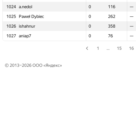
1024
1024
a.nedol
a.nedol
0
0
116
116
—
—
1025
1025
Paweł Dybiec
Paweł Dybiec
0
0
262
262
—
—
1026
1026
ishahnur
ishahnur
0
0
358
358
—
—
1027
1027
aniap7
aniap7
0
0
76
76
—
—
1
…
15
16
© 2013–2026 ООО «
Яндекс
»