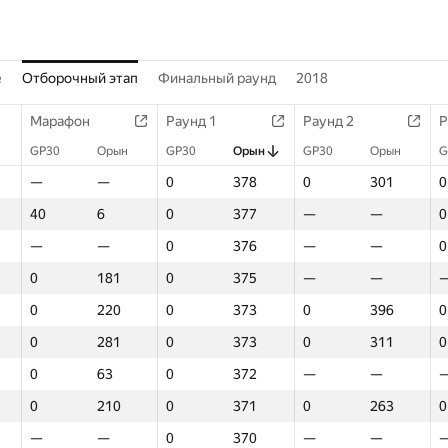
е
Отборочный этап
Финальный раунд
2018
Марафон
Раунд 1
Раунд 2
Р
GP30
Орын
GP30
Орын
GP30
Орын
G
—
—
0
378
0
301
0
40
6
0
377
—
—
0
—
—
0
376
—
—
0
0
181
0
375
—
—
0
220
0
373
0
396
0
0
281
0
373
0
311
0
0
63
0
372
—
—
0
210
0
371
0
263
0
—
—
0
370
—
—