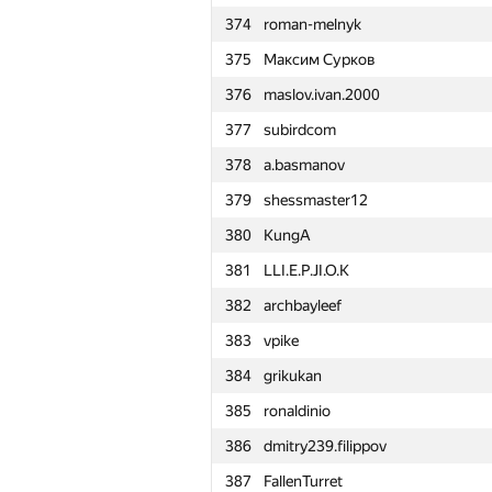
374
roman-melnyk
351
islom.iskandarov
375
Максим Сурков
352
kkhadaev
376
maslov.ivan.2000
353
tima.babashev
377
subirdcom
354
Optimist
378
a.basmanov
355
reijnUl
379
shessmaster12
356
loremon
380
KungA
357
starkov.svyatoslav
381
LLI.E.P.JI.O.K
358
mr.coderinuse
382
archbayleef
359
Oleksandr Kushnir
383
vpike
360
kirya2604
384
grikukan
361
Valeriu Motroi
385
ronaldinio
362
vbifial
386
dmitry239.filippov
363
geraskin.ia
387
FallenTurret
364
Karen Mkrtumyan