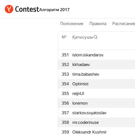
Алгоритм 2017
Положение
Правила
Расписани
№
Қатысушы
351
islom.iskandarov
352
kkhadaev
353
tima.babashev
354
Optimist
355
reijnUl
356
loremon
357
starkov.svyatoslav
358
mr.coderinuse
359
Oleksandr Kushnir