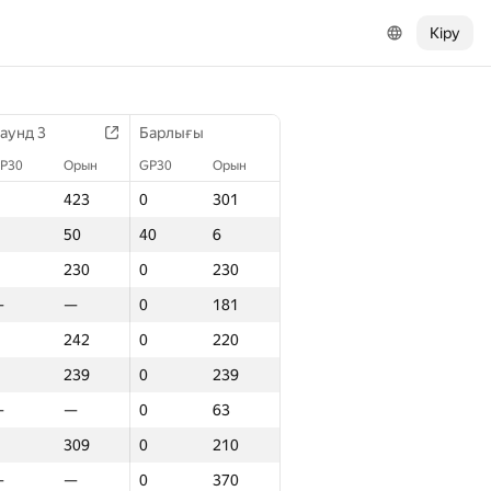
Кіру
аунд 3
Барлығы
P30
Орын
GP30
Орын
423
0
301
50
40
6
230
0
230
—
—
0
181
242
0
220
239
0
239
—
—
0
63
309
0
210
—
—
0
370