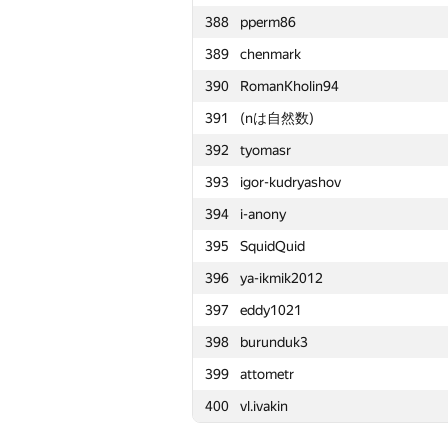
388
pperm86
365
Витя Калинин
389
chenmark
366
Глеб Третьяков
390
RomanKholin94
367
vbarbanyagra
391
(nは自然数)
368
sharp-c
392
tyomasr
369
gultai4uk.r
393
igor-kudryashov
370
Sergey Bondarenko
394
i-anony
371
trasier1207
395
SquidQuid
372
n.makeenkov
396
ya-ikmik2012
373
dvkim98
397
eddy1021
374
roman-melnyk
398
burunduk3
375
Максим Сурков
399
attometr
376
maslov.ivan.2000
400
vl.ivakin
377
subirdcom
378
a.basmanov