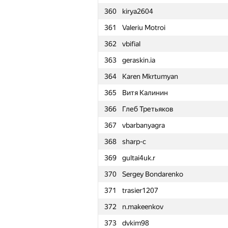
360
kirya2604
361
Valeriu Motroi
362
vbifial
363
geraskin.ia
364
Karen Mkrtumyan
365
Витя Калинин
366
Глеб Третьяков
367
vbarbanyagra
368
sharp-c
369
gultai4uk.r
370
Sergey Bondarenko
371
trasier1207
372
n.makeenkov
№
Қатысушы
373
dvkim98