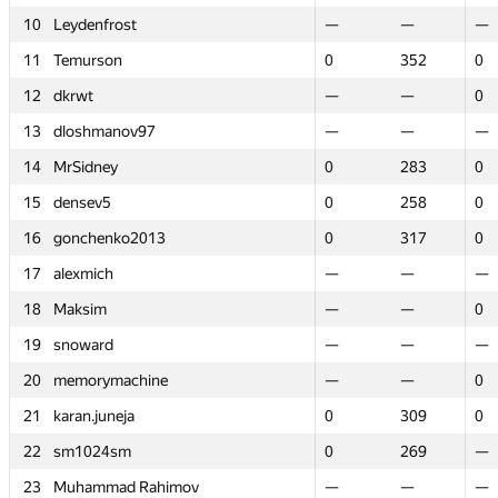
10
10
Leydenfrost
Leydenfrost
—
—
—
—
—
—
11
11
Temurson
Temurson
0
0
352
352
0
0
12
12
dkrwt
dkrwt
—
—
—
—
0
0
13
13
dloshmanov97
dloshmanov97
—
—
—
—
—
—
14
14
MrSidney
MrSidney
0
0
283
283
0
0
15
15
densev5
densev5
0
0
258
258
0
0
16
16
gonchenko2013
gonchenko2013
0
0
317
317
0
0
17
17
alexmich
alexmich
—
—
—
—
—
—
18
18
Maksim
Maksim
—
—
—
—
0
0
19
19
snoward
snoward
—
—
—
—
—
—
20
20
memorymachine
memorymachine
—
—
—
—
0
0
21
21
karan.juneja
karan.juneja
0
0
309
309
0
0
22
22
sm1024sm
sm1024sm
0
0
269
269
—
—
23
23
Muhammad Rahimov
Muhammad Rahimov
—
—
—
—
—
—