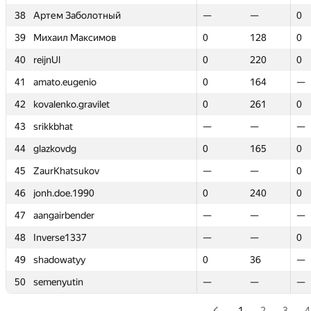
38
38
Артем Заболотный
Артем Заболотный
—
—
—
—
0
0
39
39
Михаил Максимов
Михаил Максимов
0
0
128
128
0
0
40
40
reijnUl
reijnUl
0
0
220
220
0
0
41
41
amato.eugenio
amato.eugenio
0
0
164
164
—
—
42
42
kovalenko.gravilet
kovalenko.gravilet
0
0
261
261
0
0
43
43
srikkbhat
srikkbhat
—
—
—
—
—
—
44
44
glazkovdg
glazkovdg
0
0
165
165
0
0
45
45
ZaurKhatsukov
ZaurKhatsukov
—
—
—
—
0
0
46
46
jonh.doe.1990
jonh.doe.1990
0
0
240
240
0
0
47
47
aangairbender
aangairbender
—
—
—
—
—
—
48
48
Inverse1337
Inverse1337
—
—
—
—
0
0
49
49
shadowatyy
shadowatyy
0
0
36
36
—
—
50
50
semenyutin
semenyutin
—
—
—
—
—
—
1
2
3
4