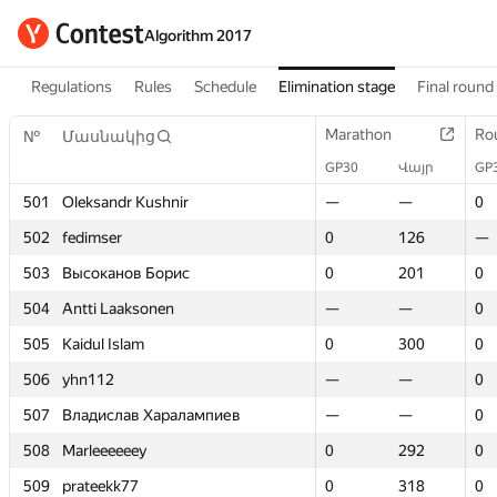
Algorithm 2017
Regulations
Rules
Schedule
Elimination stage
Final round
Marathon
Marathon
Ro
Ro
№
№
Մասնակից
Մասնակից
GP30
GP30
Վայր
Վայր
GP
GP
501
501
Oleksandr Kushnir
Oleksandr Kushnir
—
—
—
—
0
0
502
502
fedimser
fedimser
0
0
126
126
—
—
503
503
Высоканов Борис
Высоканов Борис
0
0
201
201
0
0
504
504
Antti Laaksonen
Antti Laaksonen
—
—
—
—
0
0
505
505
Kaidul Islam
Kaidul Islam
0
0
300
300
0
0
506
506
yhn112
yhn112
—
—
—
—
0
0
507
507
Владислав Харалампиев
Владислав Харалампиев
—
—
—
—
0
0
508
508
Marleeeeeey
Marleeeeeey
0
0
292
292
0
0
509
509
prateekk77
prateekk77
0
0
318
318
0
0