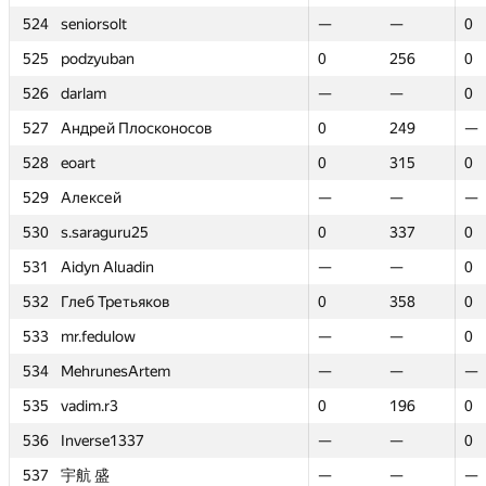
524
524
seniorsolt
seniorsolt
—
—
—
—
0
0
525
525
podzyuban
podzyuban
0
0
256
256
0
0
526
526
darlam
darlam
—
—
—
—
0
0
527
527
Андрей Плосконосов
Андрей Плосконосов
0
0
249
249
—
—
528
528
eoart
eoart
0
0
315
315
0
0
529
529
Алексей
Алексей
—
—
—
—
—
—
530
530
s.saraguru25
s.saraguru25
0
0
337
337
0
0
531
531
Aidyn Aluadin
Aidyn Aluadin
—
—
—
—
0
0
532
532
Глеб Третьяков
Глеб Третьяков
0
0
358
358
0
0
533
533
mr.fedulow
mr.fedulow
—
—
—
—
0
0
534
534
MehrunesArtem
MehrunesArtem
—
—
—
—
—
—
535
535
vadim.r3
vadim.r3
0
0
196
196
0
0
536
536
Inverse1337
Inverse1337
—
—
—
—
0
0
537
537
宇航 盛
宇航 盛
—
—
—
—
—
—