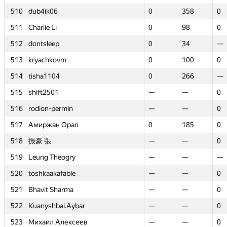
510
510
dub4ik06
dub4ik06
0
0
358
358
0
0
511
511
Charlie Li
Charlie Li
0
0
98
98
0
0
512
512
dontsleep
dontsleep
0
0
34
34
—
—
513
513
kryachkovm
kryachkovm
0
0
100
100
0
0
514
514
tisha1104
tisha1104
0
0
266
266
—
—
515
515
shift2501
shift2501
—
—
—
—
0
0
516
516
rodion-permin
rodion-permin
—
—
—
—
0
0
517
517
Амиржан Орал
Амиржан Орал
0
0
185
185
0
0
518
518
振豪 張
振豪 張
—
—
—
—
0
0
519
519
Leung Theogry
Leung Theogry
—
—
—
—
—
—
520
520
toshkaakafable
toshkaakafable
—
—
—
—
0
0
521
521
Bhavit Sharma
Bhavit Sharma
—
—
—
—
0
0
522
522
Kuanyshbai.Aybar
Kuanyshbai.Aybar
—
—
—
—
0
0
523
523
Михаил Алексеев
Михаил Алексеев
—
—
—
—
0
0