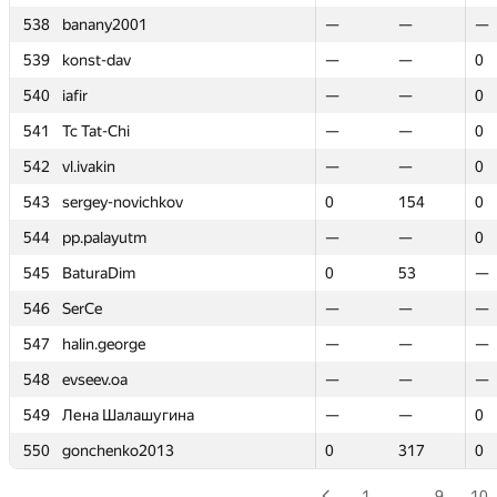
538
538
banany2001
banany2001
—
—
—
—
—
—
539
539
konst-dav
konst-dav
—
—
—
—
0
0
540
540
iafir
iafir
—
—
—
—
0
0
541
541
Tc Tat-Chi
Tc Tat-Chi
—
—
—
—
0
0
542
542
vl.ivakin
vl.ivakin
—
—
—
—
0
0
543
543
sergey-novichkov
sergey-novichkov
0
0
154
154
0
0
544
544
pp.palayutm
pp.palayutm
—
—
—
—
0
0
545
545
BaturaDim
BaturaDim
0
0
53
53
—
—
546
546
SerCe
SerCe
—
—
—
—
—
—
547
547
halin.george
halin.george
—
—
—
—
—
—
548
548
evseev.oa
evseev.oa
—
—
—
—
—
—
549
549
Лена Шалашугина
Лена Шалашугина
—
—
—
—
0
0
550
550
gonchenko2013
gonchenko2013
0
0
317
317
0
0
1
…
9
10