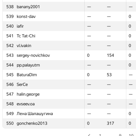
538
538
banany2001
banany2001
—
—
—
—
—
—
539
539
konst-dav
konst-dav
—
—
—
—
0
0
540
540
iafir
iafir
—
—
—
—
0
0
541
541
Tc Tat-Chi
Tc Tat-Chi
—
—
—
—
0
0
542
542
vl.ivakin
vl.ivakin
—
—
—
—
0
0
543
543
sergey-novichkov
sergey-novichkov
0
0
154
154
0
0
544
544
pp.palayutm
pp.palayutm
—
—
—
—
0
0
545
545
BaturaDim
BaturaDim
0
0
53
53
—
—
546
546
SerCe
SerCe
—
—
—
—
—
—
547
547
halin.george
halin.george
—
—
—
—
—
—
548
548
evseev.oa
evseev.oa
—
—
—
—
—
—
549
549
Лена Шалашугина
Лена Шалашугина
—
—
—
—
0
0
550
550
gonchenko2013
gonchenko2013
0
0
317
317
0
0
1
…
9
10