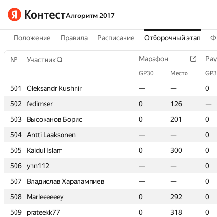
Алгоритм 2017
Положение
Правила
Расписание
Отборочный этап
Ф
Марафон
Марафон
Рау
Рау
№
№
Участник
Участник
GP30
GP30
Место
Место
GP3
GP3
501
501
Oleksandr Kushnir
Oleksandr Kushnir
—
—
—
—
0
0
502
502
fedimser
fedimser
0
0
126
126
—
—
503
503
Высоканов Борис
Высоканов Борис
0
0
201
201
0
0
504
504
Antti Laaksonen
Antti Laaksonen
—
—
—
—
0
0
505
505
Kaidul Islam
Kaidul Islam
0
0
300
300
0
0
506
506
yhn112
yhn112
—
—
—
—
0
0
507
507
Владислав Харалампиев
Владислав Харалампиев
—
—
—
—
0
0
508
508
Marleeeeeey
Marleeeeeey
0
0
292
292
0
0
509
509
prateekk77
prateekk77
0
0
318
318
0
0