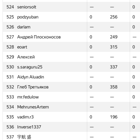
524
524
seniorsolt
seniorsolt
—
—
—
—
0
0
525
525
podzyuban
podzyuban
0
0
256
256
0
0
526
526
darlam
darlam
—
—
—
—
0
0
527
527
Андрей Плосконосов
Андрей Плосконосов
0
0
249
249
—
—
528
528
eoart
eoart
0
0
315
315
0
0
529
529
Алексей
Алексей
—
—
—
—
—
—
530
530
s.saraguru25
s.saraguru25
0
0
337
337
0
0
531
531
Aidyn Aluadin
Aidyn Aluadin
—
—
—
—
0
0
532
532
Глеб Третьяков
Глеб Третьяков
0
0
358
358
0
0
533
533
mr.fedulow
mr.fedulow
—
—
—
—
0
0
534
534
MehrunesArtem
MehrunesArtem
—
—
—
—
—
—
535
535
vadim.r3
vadim.r3
0
0
196
196
0
0
536
536
Inverse1337
Inverse1337
—
—
—
—
0
0
537
537
宇航 盛
宇航 盛
—
—
—
—
—
—