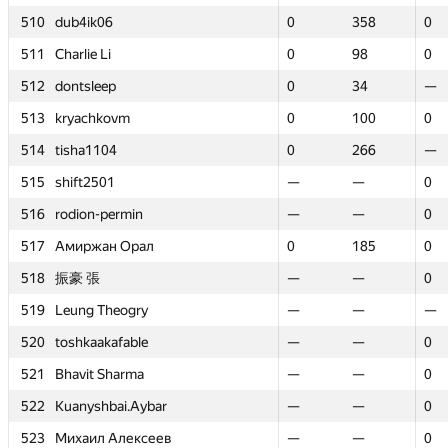
510
510
dub4ik06
dub4ik06
0
0
358
358
0
0
511
511
Charlie Li
Charlie Li
0
0
98
98
0
0
512
512
dontsleep
dontsleep
0
0
34
34
—
—
513
513
kryachkovm
kryachkovm
0
0
100
100
0
0
514
514
tisha1104
tisha1104
0
0
266
266
—
—
515
515
shift2501
shift2501
—
—
—
—
0
0
516
516
rodion-permin
rodion-permin
—
—
—
—
0
0
517
517
Амиржан Орал
Амиржан Орал
0
0
185
185
0
0
518
518
振豪 張
振豪 張
—
—
—
—
0
0
519
519
Leung Theogry
Leung Theogry
—
—
—
—
—
—
520
520
toshkaakafable
toshkaakafable
—
—
—
—
0
0
521
521
Bhavit Sharma
Bhavit Sharma
—
—
—
—
0
0
522
522
Kuanyshbai.Aybar
Kuanyshbai.Aybar
—
—
—
—
0
0
523
523
Михаил Алексеев
Михаил Алексеев
—
—
—
—
0
0