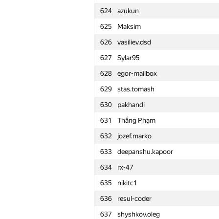
624
azukun
601
maks-borodi
625
Maksim
602
krivovkirill
626
vasiliev.dsd
603
YaKostin2010
627
Sylar95
604
Sokolov
628
egor-mailbox
605
geraskin.ia
629
stas.tomash
606
maslov.ivan.2000
630
pakhandi
607
kctung
631
Thắng Phạm
608
mHuman
632
jozef.marko
609
ant0n3uev
633
deepanshu.kapoor
610
peter.alexeev
634
rx-47
611
lkmaks126
635
nikitc1
612
Егор Горнак
636
resul-coder
613
I3MNIX
637
shyshkov.oleg
614
Maxim Poleschuk