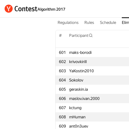
Algorithm 2017
Regulations
Rules
Schedule
Elim
#
Participant
601
maks-borodi
602
krivovkirill
603
YaKostin2010
604
Sokolov
605
geraskin.ia
606
maslov.ivan.2000
607
kctung
608
mHuman
609
ant0n3uev