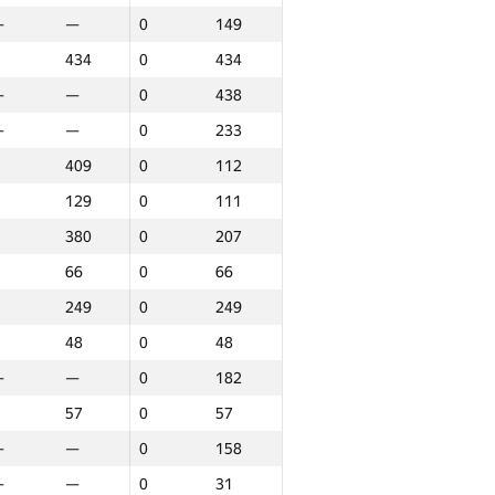
—
—
0
149
434
0
434
—
—
0
438
—
—
0
233
409
0
112
129
0
111
380
0
207
66
0
66
249
0
249
48
0
48
—
—
0
182
57
0
57
—
—
0
158
ound 3
Total
—
—
0
31
P30
Place
GP30
Place