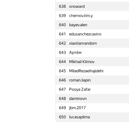
638
snoward
615
r.mikhniuk
639
chernov.tim.y
616
likecs
640
bayev.alen
617
d.zakharov
641
edusanchezcastro
618
yagaforever
642
xiaotianrandom
619
Motarack
643
Артём
620
strokovghost
644
Mikhail Klimov
621
oleg.vallas
645
MiladRezaeihajidehi
622
dragoon6
646
roman.liapin
623
freepvps0
647
Pooya Zafar
624
azukun
648
daminovn
625
Maksim
649
jbm.2017
626
vasiliev.dsd
650
lucasaplima
627
Sylar95
628
egor-mailbox