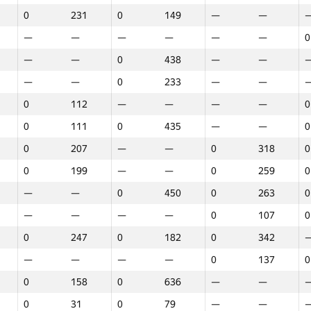
0
231
0
149
—
—
—
—
—
—
—
—
0
—
—
0
438
—
—
—
—
0
233
—
—
0
112
—
—
—
—
0
0
111
0
435
—
—
0
0
207
—
—
0
318
0
0
199
—
—
0
259
0
—
—
0
450
0
263
0
—
—
—
—
0
107
0
0
247
0
182
0
342
—
—
—
—
0
137
0
0
158
0
636
—
—
Marathon
Round 1
Round 2
R
0
31
0
79
—
—
GP30
Place
GP30
Place
GP30
Place
G