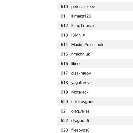
610
peter.alexeev
611
lkmaks126
612
Егор Горнак
613
I3MNIX
614
Maxim Poleschuk
615
r.mikhniuk
616
likecs
617
d.zakharov
618
yagaforever
619
Motarack
620
strokovghost
621
oleg.vallas
622
dragoon6
#
Participant
623
freepvps0