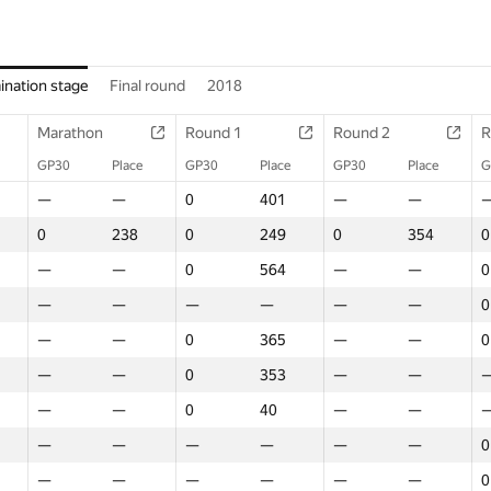
ination stage
Final round
2018
Marathon
Round 1
Round 2
R
GP30
Place
GP30
Place
GP30
Place
G
—
—
0
401
—
—
0
238
0
249
0
354
0
—
—
0
564
—
—
0
—
—
—
—
—
—
0
—
—
0
365
—
—
0
—
—
0
353
—
—
—
—
0
40
—
—
—
—
—
—
—
—
0
—
—
—
—
—
—
0