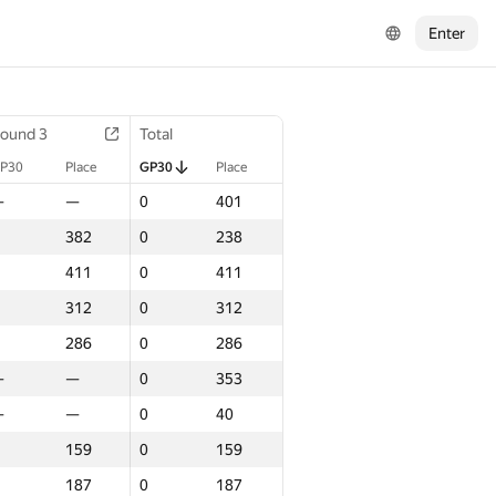
Enter
ound 3
Total
P30
Place
GP30
Place
—
—
0
401
382
0
238
411
0
411
312
0
312
286
0
286
—
—
0
353
—
—
0
40
159
0
159
187
0
187