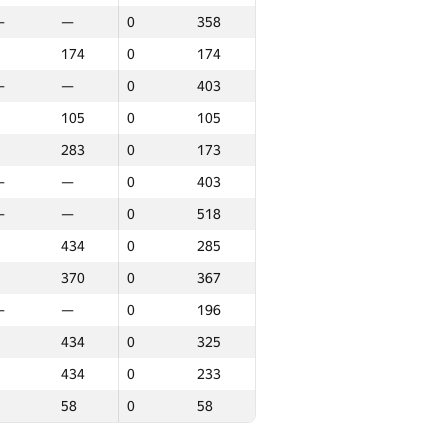
—
—
0
358
434
0
434
174
0
174
370
0
370
—
—
0
403
—
—
0
430
105
0
105
—
—
0
99
283
0
173
—
—
0
250
—
—
0
403
274
0
175
—
—
0
518
417
0
417
434
0
285
—
—
0
167
370
0
367
—
—
0
107
—
—
0
196
426
0
329
434
0
325
—
—
0
73
434
0
233
337
0
337
58
0
58
—
—
0
269
434
0
434