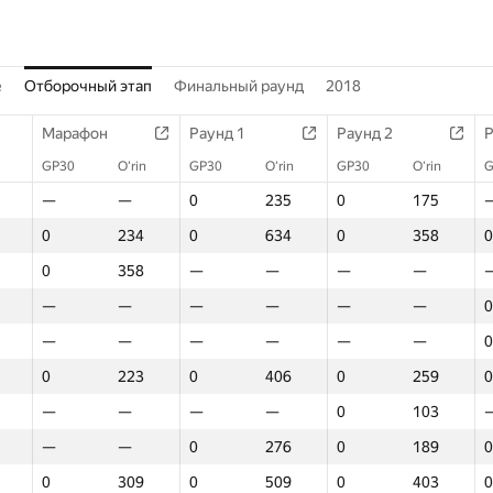
е
Отборочный этап
Финальный раунд
2018
Марафон
Раунд 1
Раунд 2
Р
GP30
O‘rin
GP30
O‘rin
GP30
O‘rin
G
—
—
0
235
0
175
0
234
0
634
0
358
0
0
358
—
—
—
—
—
—
—
—
—
—
0
—
—
—
—
—
—
0
0
223
0
406
0
259
0
—
—
—
—
0
103
—
—
0
276
0
189
0
0
309
0
509
0
403
0