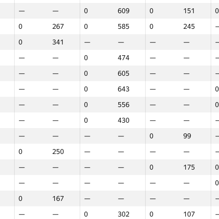
—
—
0
609
0
151
0
0
267
0
585
0
245
0
341
—
—
—
—
—
—
0
474
—
—
—
—
0
605
—
—
—
—
0
643
—
—
0
—
—
0
556
—
—
0
—
—
0
430
—
—
—
—
—
—
0
99
0
250
—
—
—
—
—
—
—
—
0
175
0
—
—
—
—
—
—
0
0
167
—
—
—
—
Марафон
Раунд 1
Раунд 2
Р
—
—
0
302
0
107
GP30
O‘rin
GP30
O‘rin
GP30
O‘rin
G