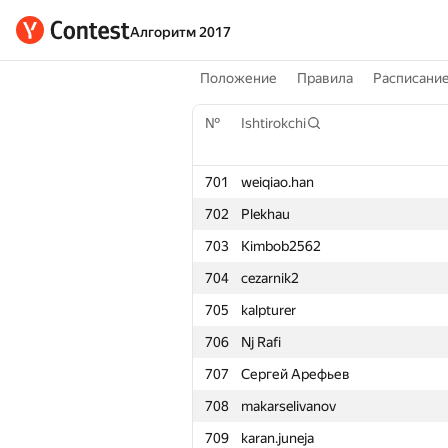
Алгоритм 2017
Положение
Правила
Расписани
№
Ishtirokchi
701
weiqiao.han
702
Plekhau
703
Kimbob2562
704
cezarnik2
705
kalpturer
706
Nj Rafi
707
Сергей Арефьев
708
makarselivanov
709
karan.juneja