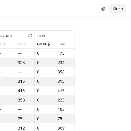
Kirish
аунд 3
Jami
P30
O‘rin
GP30
O‘rin
—
—
0
175
323
0
234
—
—
0
358
315
0
315
415
0
415
353
0
223
—
—
0
103
75
0
75
312
0
309