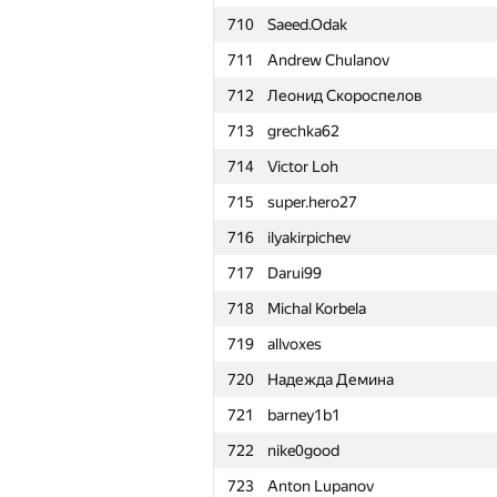
710
Saeed.Odak
711
Andrew Chulanov
712
Леонид Скороспелов
713
grechka62
714
Victor Loh
715
super.hero27
716
ilyakirpichev
717
Darui99
718
Michal Korbela
719
allvoxes
720
Надежда Демина
721
barney1b1
722
nike0good
№
Ishtirokchi
723
Anton Lupanov