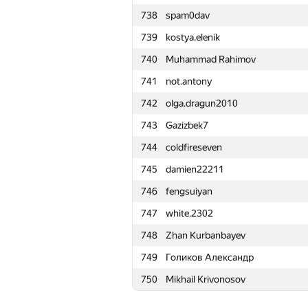
738
spam0dav
715
super.hero27
739
kostya.elenik
716
ilyakirpichev
740
Muhammad Rahimov
717
Darui99
741
not.antony
718
Michal Korbela
742
olga.dragun2010
719
allvoxes
743
Gazizbek7
720
Надежда Демина
744
coldfireseven
721
barney1b1
745
damien22211
722
nike0good
746
fengsuiyan
723
Anton Lupanov
747
white.2302
724
Дмитрий Кидяев
748
Zhan Kurbanbayev
725
binvua925
749
Голиков Александр
726
uid-2s6isupa
750
Mikhail Krivonosov
727
sm1024sm
728
Влад Рыжов