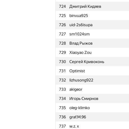
724
Дмитрий Кидяев
701
weiqiao.han
725
binvua925
702
Plekhau
726
uid-2s6isupa
703
Kimbob2562
727
sm1024sm
704
cezarnik2
728
Влад Рыжов
705
kalpturer
729
Xiaoyao Zou
706
Nj Rafi
730
Сергей Кривоконь
707
Сергей Арефьев
731
Optimist
708
makarselivanov
732
lizhusong922
709
karan.juneja
733
akigeor
710
Saeed.Odak
734
Игорь Смирнов
711
Andrew Chulanov
735
oleg-klimko
712
Леонид Скороспелов
736
graf.M.96
713
grechka62
737
w.z. x
714
Victor Loh