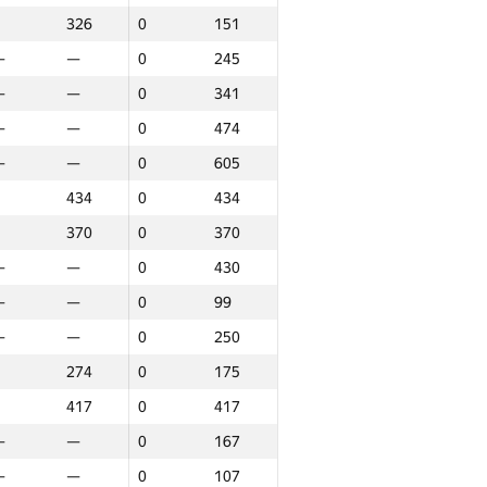
326
0
151
—
—
0
245
—
—
0
341
—
—
0
474
—
—
0
605
434
0
434
370
0
370
—
—
0
430
—
—
0
99
—
—
0
250
274
0
175
417
0
417
—
—
0
167
аунд 3
Jami
—
—
0
107
P30
O‘rin
GP30
O‘rin