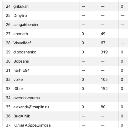
24
24
grikukan
grikukan
—
—
—
—
0
0
25
25
Dmytro
Dmytro
—
—
—
—
—
—
26
26
aangairbender
aangairbender
—
—
—
—
—
—
27
27
arxmath
arxmath
0
0
49
49
—
—
28
28
VisualMaf
VisualMaf
0
0
67
67
—
—
29
29
d.podanenko
d.podanenko
0
0
319
319
0
0
30
30
Bobsans
Bobsans
—
—
—
—
0
0
31
31
harhro94
harhro94
—
—
—
—
0
0
32
32
vpike
vpike
0
0
105
105
0
0
33
33
r0bur
r0bur
0
0
152
152
0
0
34
34
overdosepuma
overdosepuma
—
—
—
—
—
—
35
35
alexandr@tsaplin.ru
alexandr@tsaplin.ru
0
0
80
80
0
0
36
36
BudAlNik
BudAlNik
—
—
—
—
0
0
37
37
Юлия Абдрашитова
Юлия Абдрашитова
—
—
—
—
0
0