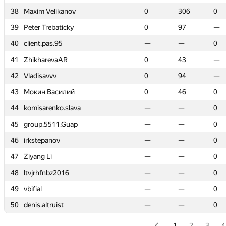
38
38
Maxim Velikanov
Maxim Velikanov
0
0
306
306
0
0
39
39
Peter Trebaticky
Peter Trebaticky
0
0
97
97
—
—
40
40
client.pas.95
client.pas.95
—
—
—
—
0
0
41
41
ZhikharevaAR
ZhikharevaAR
0
0
43
43
—
—
42
42
Vladisavvv
Vladisavvv
0
0
94
94
—
—
43
43
Мокин Василий
Мокин Василий
0
0
46
46
0
0
44
44
komisarenko.slava
komisarenko.slava
—
—
—
—
0
0
45
45
group.5511.Guap
group.5511.Guap
—
—
—
—
0
0
46
46
irkstepanov
irkstepanov
—
—
—
—
0
0
47
47
Ziyang Li
Ziyang Li
—
—
—
—
0
0
48
48
ltvjrhfnbz2016
ltvjrhfnbz2016
—
—
—
—
0
0
49
49
vbifial
vbifial
—
—
—
—
0
0
50
50
denis.altruist
denis.altruist
—
—
—
—
0
0
1
2
3
4