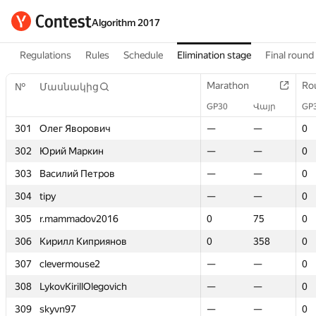
Algorithm 2017
Regulations
Rules
Schedule
Elimination stage
Final round
Marathon
Marathon
Ro
Ro
№
№
Մասնակից
Մասնակից
GP30
GP30
Վայր
Վայր
GP
GP
301
301
Олег Яворович
Олег Яворович
—
—
—
—
0
0
302
302
Юрий Маркин
Юрий Маркин
—
—
—
—
0
0
303
303
Василий Петров
Василий Петров
—
—
—
—
0
0
304
304
tipy
tipy
—
—
—
—
0
0
305
305
r.mammadov2016
r.mammadov2016
0
0
75
75
0
0
306
306
Кирилл Киприянов
Кирилл Киприянов
0
0
358
358
0
0
307
307
clevermouse2
clevermouse2
—
—
—
—
0
0
308
308
LykovKirillOlegovich
LykovKirillOlegovich
—
—
—
—
0
0
309
309
skyvn97
skyvn97
—
—
—
—
0
0