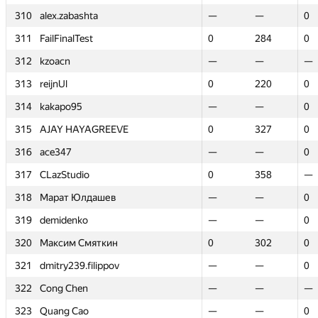
310
310
alex.zabashta
alex.zabashta
—
—
—
—
0
0
311
311
FailFinalTest
FailFinalTest
0
0
284
284
0
0
312
312
kzoacn
kzoacn
—
—
—
—
—
—
313
313
reijnUl
reijnUl
0
0
220
220
0
0
314
314
kakapo95
kakapo95
—
—
—
—
0
0
315
315
AJAY HAYAGREEVE
AJAY HAYAGREEVE
0
0
327
327
0
0
316
316
ace347
ace347
—
—
—
—
0
0
317
317
CLazStudio
CLazStudio
0
0
358
358
—
—
318
318
Марат Юлдашев
Марат Юлдашев
—
—
—
—
0
0
319
319
demidenko
demidenko
—
—
—
—
0
0
320
320
Максим Смяткин
Максим Смяткин
0
0
302
302
0
0
321
321
dmitry239.filippov
dmitry239.filippov
—
—
—
—
0
0
322
322
Cong Chen
Cong Chen
—
—
—
—
—
—
323
323
Quang Cao
Quang Cao
—
—
—
—
0
0