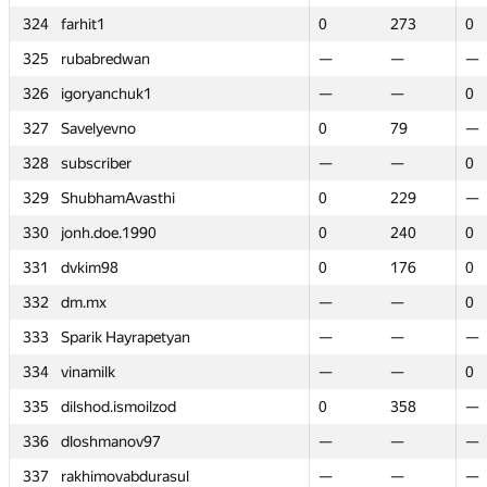
324
324
farhit1
farhit1
0
0
273
273
0
0
325
325
rubabredwan
rubabredwan
—
—
—
—
—
—
326
326
igoryanchuk1
igoryanchuk1
—
—
—
—
0
0
327
327
Savelyevno
Savelyevno
0
0
79
79
—
—
328
328
subscriber
subscriber
—
—
—
—
0
0
329
329
ShubhamAvasthi
ShubhamAvasthi
0
0
229
229
—
—
330
330
jonh.doe.1990
jonh.doe.1990
0
0
240
240
0
0
331
331
dvkim98
dvkim98
0
0
176
176
0
0
332
332
dm.mx
dm.mx
—
—
—
—
0
0
333
333
Sparik Hayrapetyan
Sparik Hayrapetyan
—
—
—
—
—
—
334
334
vinamilk
vinamilk
—
—
—
—
0
0
335
335
dilshod.ismoilzod
dilshod.ismoilzod
0
0
358
358
—
—
336
336
dloshmanov97
dloshmanov97
—
—
—
—
—
—
337
337
rakhimovabdurasul
rakhimovabdurasul
—
—
—
—
—
—