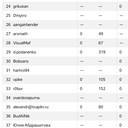
24
24
grikukan
grikukan
—
—
—
—
0
0
25
25
Dmytro
Dmytro
—
—
—
—
—
—
26
26
aangairbender
aangairbender
—
—
—
—
—
—
27
27
arxmath
arxmath
0
0
49
49
—
—
28
28
VisualMaf
VisualMaf
0
0
67
67
—
—
29
29
d.podanenko
d.podanenko
0
0
319
319
0
0
30
30
Bobsans
Bobsans
—
—
—
—
0
0
31
31
harhro94
harhro94
—
—
—
—
0
0
32
32
vpike
vpike
0
0
105
105
0
0
33
33
r0bur
r0bur
0
0
152
152
0
0
34
34
overdosepuma
overdosepuma
—
—
—
—
—
—
35
35
alexandr@tsaplin.ru
alexandr@tsaplin.ru
0
0
80
80
0
0
36
36
BudAlNik
BudAlNik
—
—
—
—
0
0
37
37
Юлия Абдрашитова
Юлия Абдрашитова
—
—
—
—
0
0