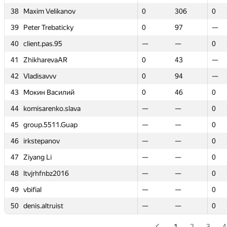
38
38
Maxim Velikanov
Maxim Velikanov
0
0
306
306
0
0
39
39
Peter Trebaticky
Peter Trebaticky
0
0
97
97
—
—
40
40
client.pas.95
client.pas.95
—
—
—
—
0
0
41
41
ZhikharevaAR
ZhikharevaAR
0
0
43
43
—
—
42
42
Vladisavvv
Vladisavvv
0
0
94
94
—
—
43
43
Мокин Василий
Мокин Василий
0
0
46
46
0
0
44
44
komisarenko.slava
komisarenko.slava
—
—
—
—
0
0
45
45
group.5511.Guap
group.5511.Guap
—
—
—
—
0
0
46
46
irkstepanov
irkstepanov
—
—
—
—
0
0
47
47
Ziyang Li
Ziyang Li
—
—
—
—
0
0
48
48
ltvjrhfnbz2016
ltvjrhfnbz2016
—
—
—
—
0
0
49
49
vbifial
vbifial
—
—
—
—
0
0
50
50
denis.altruist
denis.altruist
—
—
—
—
0
0
1
2
3
4