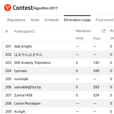
Algorithm 2017
Regulations
Rules
Schedule
Elimination stage
Final round
Marathon
Marathon
Ro
Ro
#
#
Participant
Participant
GP30
GP30
Place
Place
GP
GP
201
201
Jedi_Knight
Jedi_Knight
—
—
—
—
0
0
202
202
はまやんはまやん
はまやんはまやん
—
—
—
—
0
0
203
203
000 Anatoly Tolstobrov
000 Anatoly Tolstobrov
0
0
140
140
0
0
204
204
tyomasr
tyomasr
0
0
349
349
0
0
205
205
sovimpik
sovimpik
—
—
—
—
0
0
206
206
vassabbi@tut.by
vassabbi@tut.by
0
0
293
293
0
0
207
207
Zarina1458
Zarina1458
0
0
324
324
0
0
208
208
Levon Muradyan
Levon Muradyan
—
—
—
—
0
0
209
209
KungA
KungA
—
—
—
—
0
0