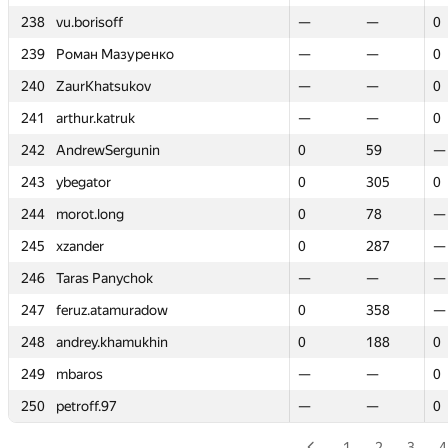
238
238
vu.borisoff
vu.borisoff
—
—
—
—
0
0
239
239
Роман Мазуренко
Роман Мазуренко
—
—
—
—
0
0
240
240
ZaurKhatsukov
ZaurKhatsukov
—
—
—
—
0
0
241
241
arthur.katruk
arthur.katruk
—
—
—
—
0
0
242
242
AndrewSergunin
AndrewSergunin
0
0
59
59
—
—
243
243
ybegator
ybegator
0
0
305
305
0
0
244
244
morot.long
morot.long
0
0
78
78
—
—
245
245
xzander
xzander
0
0
287
287
—
—
246
246
Taras Panychok
Taras Panychok
—
—
—
—
—
—
247
247
feruz.atamuradow
feruz.atamuradow
0
0
358
358
—
—
248
248
andrey.khamukhin
andrey.khamukhin
0
0
188
188
0
0
249
249
mbaros
mbaros
—
—
—
—
0
0
250
250
petroff.97
petroff.97
—
—
—
—
0
0
1
2
3
4