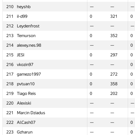
210
210
heyshb
heyshb
—
—
—
—
—
—
211
211
il-d99
il-d99
0
0
321
321
0
0
212
212
Leydenfrost
Leydenfrost
—
—
—
—
—
—
213
213
Temurson
Temurson
0
0
352
352
0
0
214
214
alexey.nes.98
alexey.nes.98
—
—
—
—
0
0
215
215
JESI
JESI
0
0
297
297
0
0
216
216
vkozin97
vkozin97
—
—
—
—
0
0
217
217
gamezo1997
gamezo1997
0
0
272
272
0
0
218
218
pvtuan10
pvtuan10
0
0
358
358
0
0
219
219
Tiago Reis
Tiago Reis
0
0
202
202
0
0
220
220
Alexiski
Alexiski
—
—
—
—
—
—
221
221
Marcin Dziadus
Marcin Dziadus
—
—
—
—
—
—
222
222
Al.Cash07
Al.Cash07
—
—
—
—
0
0
223
223
Gzharun
Gzharun
—
—
—
—
0
0