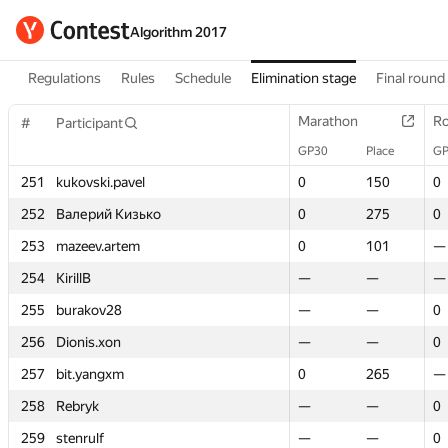
Algorithm 2017
Regulations
Rules
Schedule
Elimination stage
Final round
Marathon
Marathon
Ro
Ro
#
#
Participant
Participant
GP30
GP30
Place
Place
GP
GP
251
251
kukovski.pavel
kukovski.pavel
0
0
150
150
0
0
252
252
Валерий Кизько
Валерий Кизько
0
0
275
275
0
0
253
253
mazeev.artem
mazeev.artem
0
0
101
101
—
—
254
254
KirillB
KirillB
—
—
—
—
—
—
255
255
burakov28
burakov28
—
—
—
—
0
0
256
256
Dionis.xon
Dionis.xon
—
—
—
—
0
0
257
257
bit.yangxm
bit.yangxm
0
0
265
265
—
—
258
258
Rebryk
Rebryk
—
—
—
—
0
0
259
259
stenrulf
stenrulf
—
—
—
—
0
0