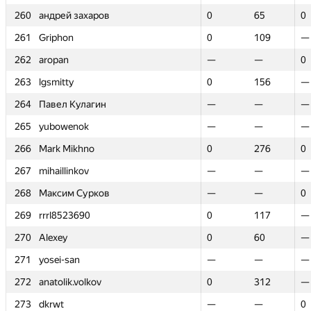
260
260
андрей захаров
андрей захаров
0
0
65
65
0
0
261
261
Griphon
Griphon
0
0
109
109
—
—
262
262
aropan
aropan
—
—
—
—
0
0
263
263
lgsmitty
lgsmitty
0
0
156
156
—
—
264
264
Павел Кулагин
Павел Кулагин
—
—
—
—
—
—
265
265
yubowenok
yubowenok
—
—
—
—
—
—
266
266
Mark Mikhno
Mark Mikhno
0
0
276
276
0
0
267
267
mihaillinkov
mihaillinkov
—
—
—
—
—
—
268
268
Максим Сурков
Максим Сурков
—
—
—
—
0
0
269
269
rrrl8523690
rrrl8523690
0
0
117
117
—
—
270
270
Alexey
Alexey
0
0
60
60
—
—
271
271
yosei-san
yosei-san
—
—
—
—
—
—
272
272
anatolik.volkov
anatolik.volkov
0
0
312
312
—
—
273
273
dkrwt
dkrwt
—
—
—
—
0
0