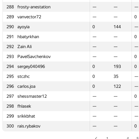
288
288
frosty-anestation
frosty-anestation
—
—
—
—
—
—
289
289
vanvector72
vanvector72
—
—
—
—
0
0
290
290
ayoyia
ayoyia
0
0
144
144
—
—
291
291
hbatyrkhan
hbatyrkhan
—
—
—
—
0
0
292
292
Zain Ali
Zain Ali
—
—
—
—
—
—
293
293
PavelSavchenkov
PavelSavchenkov
—
—
—
—
0
0
294
294
sergey040496
sergey040496
0
0
193
193
0
0
295
295
stczhc
stczhc
0
0
35
35
—
—
296
296
carlos.joa
carlos.joa
0
0
122
122
—
—
297
297
shessmaster12
shessmaster12
—
—
—
—
0
0
298
298
fhlasek
fhlasek
—
—
—
—
—
—
299
299
srikkbhat
srikkbhat
—
—
—
—
—
—
300
300
rais.rybakov
rais.rybakov
—
—
—
—
0
0
1
…
4
5