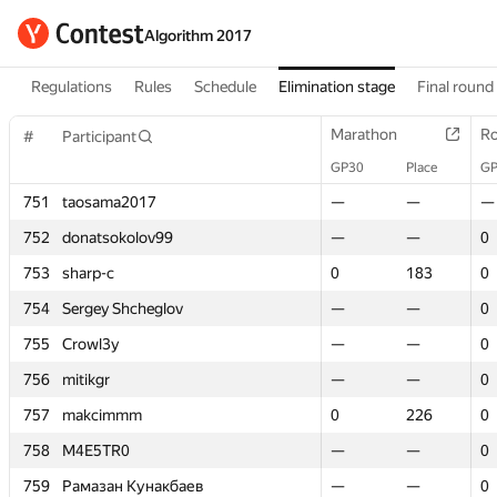
Algorithm 2017
Regulations
Rules
Schedule
Elimination stage
Final round
Marathon
Marathon
Ro
Ro
#
#
Participant
Participant
GP30
GP30
Place
Place
GP
GP
751
751
taosama2017
taosama2017
—
—
—
—
—
—
752
752
donatsokolov99
donatsokolov99
—
—
—
—
0
0
753
753
sharp-c
sharp-c
0
0
183
183
0
0
754
754
Sergey Shcheglov
Sergey Shcheglov
—
—
—
—
0
0
755
755
Crowl3y
Crowl3y
—
—
—
—
0
0
756
756
mitikgr
mitikgr
—
—
—
—
0
0
757
757
makcimmm
makcimmm
0
0
226
226
0
0
758
758
M4E5TR0
M4E5TR0
—
—
—
—
0
0
759
759
Рамазан Кунакбаев
Рамазан Кунакбаев
—
—
—
—
0
0