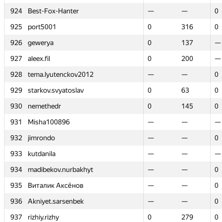
924
924
Best-Fox-Hanter
Best-Fox-Hanter
—
—
—
—
0
0
925
925
port5001
port5001
0
0
316
316
0
0
926
926
gewerya
gewerya
0
0
137
137
—
—
927
927
aleex.fil
aleex.fil
0
0
200
200
—
—
928
928
tema.lyutenckov2012
tema.lyutenckov2012
—
—
—
—
0
0
929
929
starkov.svyatoslav
starkov.svyatoslav
0
0
63
63
0
0
930
930
nemethedr
nemethedr
0
0
145
145
0
0
931
931
Misha100896
Misha100896
—
—
—
—
—
—
932
932
jimrondo
jimrondo
—
—
—
—
0
0
933
933
kutdanila
kutdanila
—
—
—
—
—
—
934
934
madibekov.nurbakhyt
madibekov.nurbakhyt
—
—
—
—
0
0
935
935
Виталик Аксёнов
Виталик Аксёнов
—
—
—
—
0
0
936
936
Akniyet.sarsenbek
Akniyet.sarsenbek
—
—
—
—
0
0
937
937
rizhiy.rizhy
rizhiy.rizhy
0
0
279
279
0
0