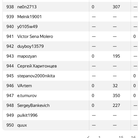
938
938
ne0n2713
ne0n2713
0
0
307
307
—
—
939
939
Melnik19001
Melnik19001
—
—
—
—
—
—
940
940
y0105w49
y0105w49
—
—
—
—
—
—
941
941
Victor Sena Molero
Victor Sena Molero
—
—
—
—
0
0
942
942
duyboy13579
duyboy13579
—
—
—
—
—
—
943
943
mapozyan
mapozyan
0
0
195
195
—
—
944
944
Сергей Харитонцев
Сергей Харитонцев
—
—
—
—
—
—
945
945
stepanov2000nikita
stepanov2000nikita
—
—
—
—
0
0
946
946
VArtem
VArtem
0
0
32
32
0
0
947
947
e.tumurov
e.tumurov
0
0
350
350
0
0
948
948
SergeyBankevich
SergeyBankevich
0
0
227
227
—
—
949
949
pulkit1996
pulkit1996
—
—
—
—
—
—
950
950
quux
quux
—
—
—
—
—
—
1
…
15
16