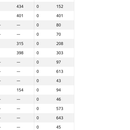
434
0
152
401
0
401
—
—
0
80
—
—
0
70
315
0
208
398
0
303
—
—
0
97
—
—
0
613
—
—
0
43
154
0
94
—
—
0
46
—
—
0
573
—
—
0
643
аунд 3
Барлығы
—
—
0
45
P30
Орын
GP30
Орын