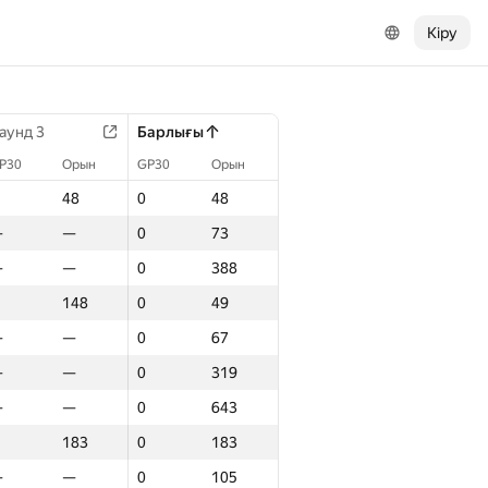
Кіру
аунд 3
Барлығы
P30
Орын
GP30
Орын
48
0
48
—
—
0
73
—
—
0
388
148
0
49
—
—
0
67
—
—
0
319
—
—
0
643
183
0
183
—
—
0
105