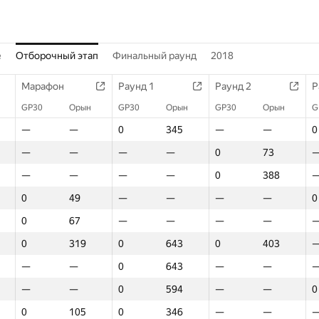
е
Отборочный этап
Финальный раунд
2018
Марафон
Раунд 1
Раунд 2
Р
GP30
Орын
GP30
Орын
GP30
Орын
G
—
—
0
345
—
—
0
—
—
—
—
0
73
—
—
—
—
0
388
0
49
—
—
—
—
0
0
67
—
—
—
—
0
319
0
643
0
403
—
—
0
643
—
—
—
—
0
594
—
—
0
0
105
0
346
—
—