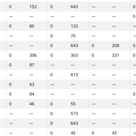
0
152
0
643
—
—
0
—
—
—
—
—
—
0
0
80
0
133
—
—
—
—
0
70
—
—
—
—
0
643
0
208
0
0
306
0
303
0
331
0
0
97
—
—
—
—
—
—
0
613
—
—
0
43
—
—
—
—
0
94
—
—
—
—
0
0
46
0
55
—
—
—
—
0
573
—
—
—
—
0
643
—
—
Марафон
Раунд 1
Раунд 2
Р
—
—
0
45
0
45
GP30
Орын
GP30
Орын
GP30
Орын
G