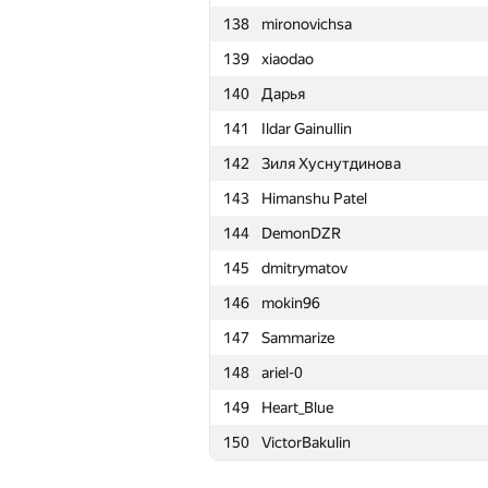
138
mironovichsa
115
Maxim Velikanov
139
xiaodao
116
Peter Trebaticky
140
Дарья
117
client.pas.95
141
Ildar Gainullin
118
ZhikharevaAR
142
Зиля Хуснутдинова
119
Vladisavvv
143
Himanshu Patel
120
Мокин Василий
144
DemonDZR
121
komisarenko.slava
145
dmitrymatov
122
group.5511.Guap
146
mokin96
123
irkstepanov
147
Sammarize
124
Ziyang Li
148
ariel-0
125
ltvjrhfnbz2016
149
Heart_Blue
126
vbifial
150
VictorBakulin
127
denis.altruist
128
SquidQuid