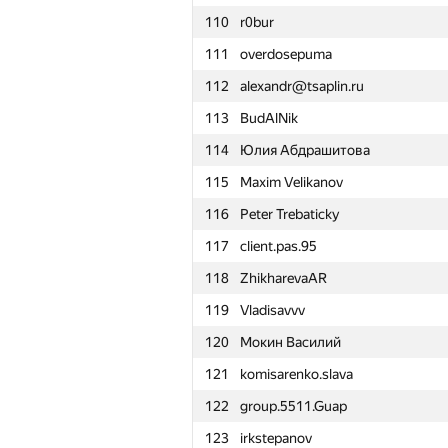
110
r0bur
111
overdosepuma
112
alexandr@tsaplin.ru
113
BudAlNik
114
Юлия Абдрашитова
115
Maxim Velikanov
116
Peter Trebaticky
117
client.pas.95
118
ZhikharevaAR
119
Vladisavvv
120
Мокин Василий
121
komisarenko.slava
122
group.5511.Guap
№
Қатысушы
123
irkstepanov