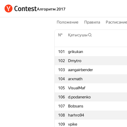
Алгоритм 2017
Положение
Правила
Расписани
№
Қатысушы
101
grikukan
102
Dmytro
103
aangairbender
104
arxmath
105
VisualMaf
106
d.podanenko
107
Bobsans
108
harhro94
109
vpike