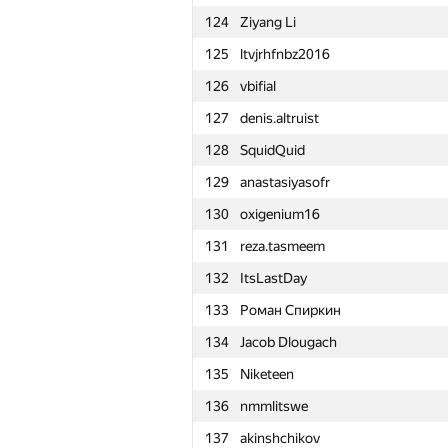
124
Ziyang Li
101
grikukan
125
ltvjrhfnbz2016
102
Dmytro
126
vbifial
103
aangairbender
127
denis.altruist
104
arxmath
128
SquidQuid
105
VisualMaf
129
anastasiyasofr
106
d.podanenko
130
oxigenium16
107
Bobsans
131
reza.tasmeem
108
harhro94
132
ItsLastDay
109
vpike
133
Роман Спиркин
110
r0bur
134
Jacob Dlougach
111
overdosepuma
135
Niketeen
112
alexandr@tsaplin.ru
136
nmmlitswe
113
BudAlNik
137
akinshchikov
114
Юлия Абдрашитова