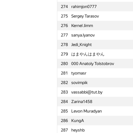
274
rahimjon0777
251
karimelghazouly
275
Sergey Tarasov
252
Данил Безенов
276
Kernel Jimm
253
debez
277
sanya.lyanov
254
etipikin
278
Jedi_Knight
255
trasier1207
279
はまやんはまやん
256
Misharin.ND
280
000 Anatoly Tolstobrov
257
antkhorin
281
tyomasr
258
mr.gallam
282
sovimpik
259
bayramguvanjov
283
vassabbi@tut.by
260
yunusaydin12
284
Zarina1458
261
Roman Derkach
285
Levon Muradyan
262
peshkov.dex
286
KungA
263
netcamo
287
heyshb
264
satashun