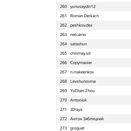
260
yunusaydin12
261
Roman Derkach
262
peshkov.dex
263
netcamo
264
satashun
265
chinmay.sd
266
Copymaster
267
n.makeenkov
268
Levshunovma
269
YuChen Zhou
270
Antoniuk
271
JDraya
272
Антон Зяблицкий
#
Participant
273
groguet