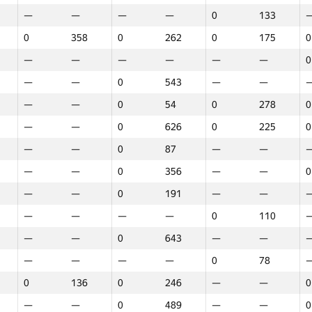
—
—
—
—
0
133
0
358
0
262
0
175
0
—
—
—
—
—
—
0
—
—
0
543
—
—
—
—
0
54
0
278
0
—
—
0
626
0
225
0
—
—
0
87
—
—
—
—
0
356
—
—
0
—
—
0
191
—
—
—
—
—
—
0
110
—
—
0
643
—
—
—
—
—
—
0
78
0
136
0
246
—
—
0
Marathon
Round 1
Round 2
R
—
—
0
489
—
—
0
GP30
Place
GP30
Place
GP30
Place
G