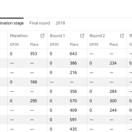
ination stage
Final round
2018
Marathon
Round 1
Round 2
R
GP30
Place
GP30
Place
GP30
Place
G
0
353
0
643
—
—
—
—
0
386
0
234
0
—
—
0
216
—
—
0
166
—
—
—
—
—
—
0
356
0
284
0
295
0
570
0
300
0
—
—
0
409
0
244
0
—
—
0
591
—
—
—
—
0
435
—
—