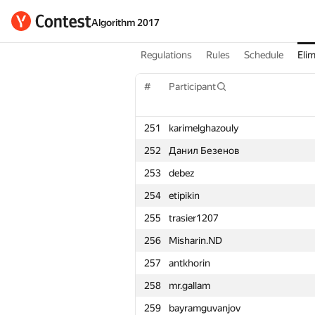
Algorithm 2017
Regulations
Rules
Schedule
Elim
#
Participant
251
karimelghazouly
252
Данил Безенов
253
debez
254
etipikin
255
trasier1207
256
Misharin.ND
257
antkhorin
258
mr.gallam
259
bayramguvanjov