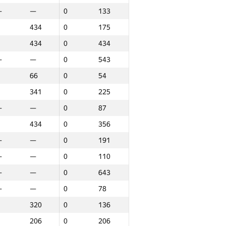
—
—
0
133
434
0
175
434
0
434
—
—
0
543
66
0
54
341
0
225
—
—
0
87
434
0
356
—
—
0
191
—
—
0
110
—
—
0
643
—
—
0
78
320
0
136
ound 3
Total
206
0
206
P30
Place
GP30
Place