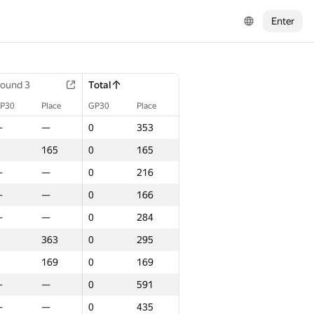
Enter
ound 3
Total
P30
Place
GP30
Place
—
—
0
353
165
0
165
—
—
0
216
—
—
0
166
—
—
0
284
363
0
295
169
0
169
—
—
0
591
—
—
0
435