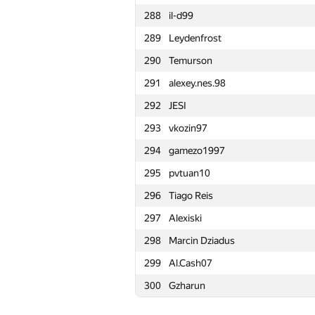
288
il-d99
265
chinmay.sd
289
Leydenfrost
266
Copymaster
290
Temurson
267
n.makeenkov
291
alexey.nes.98
268
Levshunovma
292
JESI
269
YuChen Zhou
293
vkozin97
270
Antoniuk
294
gamezo1997
271
JDraya
295
pvtuan10
272
Антон Зяблицкий
296
Tiago Reis
273
groguet
297
Alexiski
274
rahimjon0777
298
Marcin Dziadus
275
Sergey Tarasov
299
Al.Cash07
276
Kernel Jimm
300
Gzharun
277
sanya.lyanov
278
Jedi_Knight