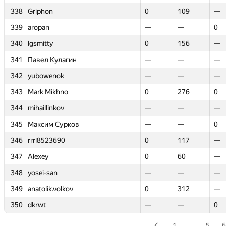
338
338
Griphon
Griphon
0
0
109
109
—
—
339
339
aropan
aropan
—
—
—
—
0
0
340
340
lgsmitty
lgsmitty
0
0
156
156
—
—
341
341
Павел Кулагин
Павел Кулагин
—
—
—
—
—
—
342
342
yubowenok
yubowenok
—
—
—
—
—
—
343
343
Mark Mikhno
Mark Mikhno
0
0
276
276
0
0
344
344
mihaillinkov
mihaillinkov
—
—
—
—
—
—
345
345
Максим Сурков
Максим Сурков
—
—
—
—
0
0
346
346
rrrl8523690
rrrl8523690
0
0
117
117
—
—
347
347
Alexey
Alexey
0
0
60
60
—
—
348
348
yosei-san
yosei-san
—
—
—
—
—
—
349
349
anatolik.volkov
anatolik.volkov
0
0
312
312
—
—
350
350
dkrwt
dkrwt
—
—
—
—
0
0
1
…
5
6