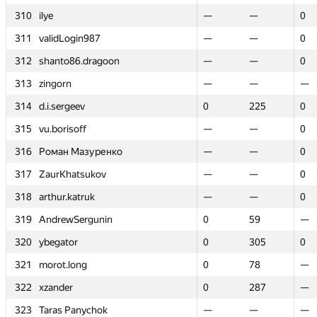
310
310
ilye
ilye
—
—
—
—
0
0
311
311
validLogin987
validLogin987
—
—
—
—
0
0
312
312
shanto86.dragoon
shanto86.dragoon
—
—
—
—
0
0
313
313
zingorn
zingorn
—
—
—
—
—
—
314
314
d.i.sergeev
d.i.sergeev
0
0
225
225
0
0
315
315
vu.borisoff
vu.borisoff
—
—
—
—
0
0
316
316
Роман Мазуренко
Роман Мазуренко
—
—
—
—
0
0
317
317
ZaurKhatsukov
ZaurKhatsukov
—
—
—
—
0
0
318
318
arthur.katruk
arthur.katruk
—
—
—
—
0
0
319
319
AndrewSergunin
AndrewSergunin
0
0
59
59
—
—
320
320
ybegator
ybegator
0
0
305
305
0
0
321
321
morot.long
morot.long
0
0
78
78
—
—
322
322
xzander
xzander
0
0
287
287
—
—
323
323
Taras Panychok
Taras Panychok
—
—
—
—
—
—