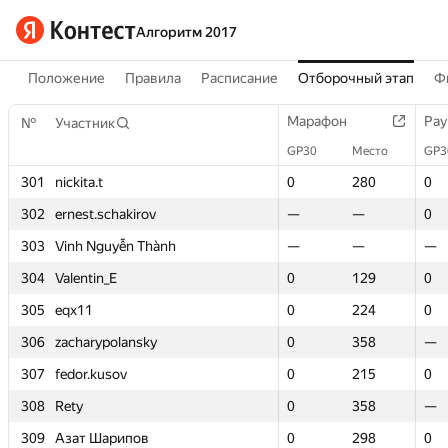
Алгоритм 2017
Положение
Правила
Расписание
Отборочный этап
Ф
Марафон
Марафон
Рау
Рау
№
№
Участник
Участник
GP30
GP30
Место
Место
GP3
GP3
301
301
nickita.t
nickita.t
0
0
280
280
0
0
302
302
ernest.schakirov
ernest.schakirov
—
—
—
—
0
0
303
303
Vinh Nguyễn Thành
Vinh Nguyễn Thành
—
—
—
—
—
—
304
304
Valentin_E
Valentin_E
0
0
129
129
0
0
305
305
eqx11
eqx11
0
0
224
224
0
0
306
306
zacharypolansky
zacharypolansky
0
0
358
358
—
—
307
307
fedor.kusov
fedor.kusov
0
0
215
215
0
0
308
308
Rety
Rety
0
0
358
358
—
—
309
309
Азат Шарипов
Азат Шарипов
0
0
298
298
0
0