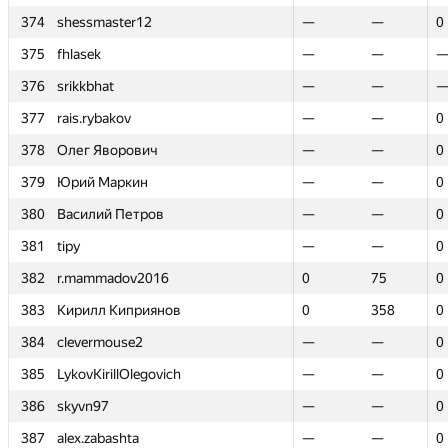
374
374
shessmaster12
shessmaster12
—
—
—
—
0
0
375
375
fhlasek
fhlasek
—
—
—
—
376
376
srikkbhat
srikkbhat
—
—
—
—
377
377
rais.rybakov
rais.rybakov
—
—
—
—
0
0
378
378
Олег Яворович
Олег Яворович
—
—
—
—
0
0
379
379
Юрий Маркин
Юрий Маркин
—
—
—
—
0
0
380
380
Василий Петров
Василий Петров
—
—
—
—
0
0
381
381
tipy
tipy
—
—
—
—
0
0
382
382
r.mammadov2016
r.mammadov2016
0
0
75
75
0
0
383
383
Кирилл Киприянов
Кирилл Киприянов
0
0
358
358
0
0
384
384
clevermouse2
clevermouse2
—
—
—
—
0
0
385
385
LykovKirillOlegovich
LykovKirillOlegovich
—
—
—
—
0
0
386
386
skyvn97
skyvn97
—
—
—
—
0
0
387
387
alex.zabashta
alex.zabashta
—
—
—
—
0
0