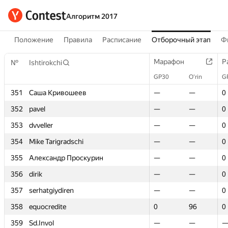
Алгоритм 2017
Положение
Правила
Расписание
Отборочный этап
Ф
Марафон
Марафон
Р
Р
№
№
Ishtirokchi
Ishtirokchi
GP30
GP30
O‘rin
O‘rin
G
G
351
351
Саша Кривошеев
Саша Кривошеев
—
—
—
—
0
0
352
352
pavel
pavel
—
—
—
—
0
0
353
353
dvveller
dvveller
—
—
—
—
0
0
354
354
Mike Tarigradschi
Mike Tarigradschi
—
—
—
—
0
0
355
355
Александр Проскурин
Александр Проскурин
—
—
—
—
0
0
356
356
dirik
dirik
—
—
—
—
0
0
357
357
serhatgiydiren
serhatgiydiren
—
—
—
—
0
0
358
358
equocredite
equocredite
0
0
96
96
0
0
359
359
Sd.Invol
Sd.Invol
—
—
—
—