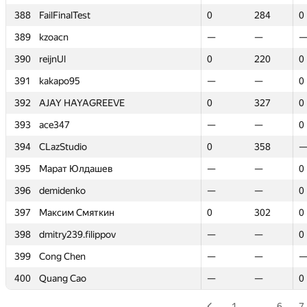
388
388
FailFinalTest
FailFinalTest
0
0
284
284
0
0
389
389
kzoacn
kzoacn
—
—
—
—
390
390
reijnUl
reijnUl
0
0
220
220
0
0
391
391
kakapo95
kakapo95
—
—
—
—
0
0
392
392
AJAY HAYAGREEVE
AJAY HAYAGREEVE
0
0
327
327
0
0
393
393
ace347
ace347
—
—
—
—
0
0
394
394
CLazStudio
CLazStudio
0
0
358
358
395
395
Марат Юлдашев
Марат Юлдашев
—
—
—
—
0
0
396
396
demidenko
demidenko
—
—
—
—
0
0
397
397
Максим Смяткин
Максим Смяткин
0
0
302
302
0
0
398
398
dmitry239.filippov
dmitry239.filippov
—
—
—
—
0
0
399
399
Cong Chen
Cong Chen
—
—
—
—
400
400
Quang Cao
Quang Cao
—
—
—
—
0
0
1
…
6
7