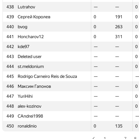
438
438
Lutrahov
Lutrahov
—
—
—
—
0
0
439
439
Сергей Королев
Сергей Королев
0
0
191
191
0
0
440
440
bvog
bvog
0
0
263
263
0
0
441
441
Honcharov12
Honcharov12
0
0
311
311
0
0
442
442
kde97
kde97
—
—
—
—
0
0
443
443
Deleted user
Deleted user
—
—
—
—
0
0
444
444
st.meldonium
st.meldonium
—
—
—
—
0
0
445
445
Rodrigo Carneiro Reis de Souza
Rodrigo Carneiro Reis de Souza
—
—
—
—
446
446
Максим Гапонов
Максим Гапонов
—
—
—
—
0
0
447
447
YuriHihi
YuriHihi
—
—
—
—
0
0
448
448
alex-kozinov
alex-kozinov
—
—
—
—
0
0
449
449
CAndrei1998
CAndrei1998
—
—
—
—
450
450
ronaldinio
ronaldinio
0
0
135
135
0
0
1
…
7
8