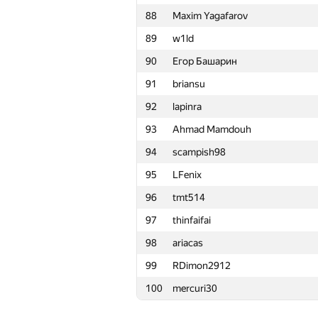
88
Maxim Yagafarov
65
Rohit Ranjan
89
w1ld
66
yushkevichaleks
90
Егор Башарин
67
Michael Levin
91
briansu
68
Ne0n25
92
lapinra
69
GeometryContest
93
Ahmad Mamdouh
70
nastasi-92
94
scampish98
71
vntshh
95
LFenix
72
ISmirn0ff
96
tmt514
73
adilbek-dalabaev
97
thinfaifai
74
NoInternetName
98
ariacas
75
Иван Зубков
99
RDimon2912
76
martynas.budriunas
100
mercuri30
77
humanisto
78
ZeroChances