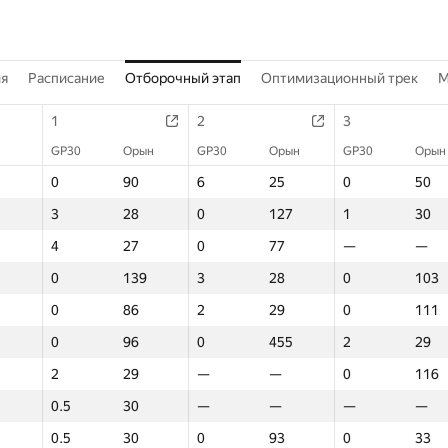
ия
Расписание
Отборочный этап
Оптимизационный трек
M
1
2
3
GP30
Орын
GP30
Орын
GP30
Орын
0
90
6
25
0
50
3
28
0
127
1
30
4
27
0
77
—
—
0
139
3
28
0
103
0
86
2
29
0
111
0
96
0
455
2
29
2
29
—
—
0
116
0.5
30
—
—
—
—
0.5
30
0
93
0
33