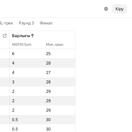
Кіру
L-трек
Раунд 3
Финал
Барлығы
NGP30 Sum
Мин. орын
6
25
4
28
4
27
3
28
2
29
2
29
2
29
0.5
30
0.5
30