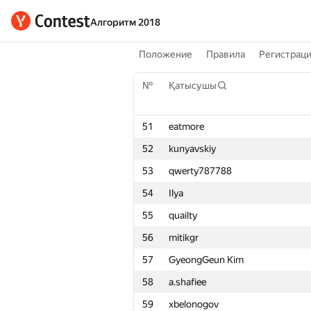
Алгоритм 2018
Положение
Правила
Регистрац
№
Қатысушы
51
eatmore
52
kunyavskiy
53
qwerty787788
54
Ilya
55
quailty
56
mitikgr
57
GyeongGeun Kim
58
a.shafiee
59
xbelonogov