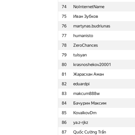
74
NoInternetName
51
eatmore
75
Иван Зубков
52
kunyavskiy
76
martynas.budriunas
53
qwerty787788
77
humanisto
54
Ilya
78
ZeroChances
55
quailty
79
tulsyan
56
mitikgr
80
krasnoshekov20001
57
GyeongGeun Kim
81
Жарасхан Аман
58
a.shafiee
82
eduardpi
59
xbelonogov
83
makcum888w
60
yakrewedko
84
Бачурин Максим
61
pperm86
85
KovalkovDm
62
ilyakor
86
ya.z-rjkz
63
IwanBurcev
87
Quốc Cường Trần
64
antonpaliukh