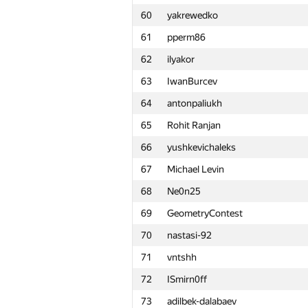
60
yakrewedko
61
pperm86
62
ilyakor
63
IwanBurcev
64
antonpaliukh
65
Rohit Ranjan
66
yushkevichaleks
67
Michael Levin
68
Ne0n25
69
GeometryContest
70
nastasi-92
71
vntshh
72
ISmirn0ff
№
Қатысушы
73
adilbek-dalabaev