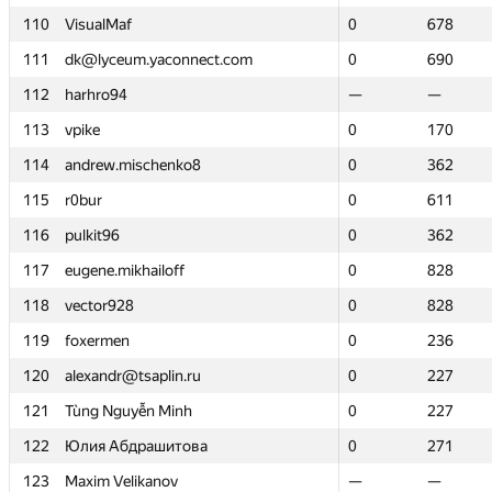
110
110
VisualMaf
VisualMaf
0
0
678
678
111
111
dk@lyceum.yaconnect.com
dk@lyceum.yaconnect.com
0
0
690
690
112
112
harhro94
harhro94
—
—
—
—
113
113
vpike
vpike
0
0
170
170
114
114
andrew.mischenko8
andrew.mischenko8
0
0
362
362
115
115
r0bur
r0bur
0
0
611
611
116
116
pulkit96
pulkit96
0
0
362
362
117
117
eugene.mikhailoff
eugene.mikhailoff
0
0
828
828
118
118
vector928
vector928
0
0
828
828
119
119
foxermen
foxermen
0
0
236
236
120
120
alexandr@tsaplin.ru
alexandr@tsaplin.ru
0
0
227
227
121
121
Tùng Nguyễn Minh
Tùng Nguyễn Minh
0
0
227
227
122
122
Юлия Абдрашитова
Юлия Абдрашитова
0
0
271
271
123
123
Maxim Velikanov
Maxim Velikanov
—
—
—
—