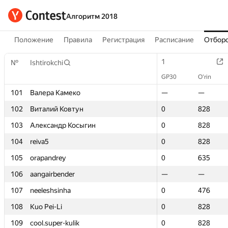
Алгоритм 2018
Положение
Правила
Регистрация
Расписание
Отборо
1
1
№
№
Ishtirokchi
Ishtirokchi
GP30
GP30
O‘rin
O‘rin
101
101
Валера Камеко
Валера Камеко
—
—
—
—
102
102
Виталий Ковтун
Виталий Ковтун
0
0
828
828
103
103
Александр Косыгин
Александр Косыгин
0
0
828
828
104
104
reiva5
reiva5
0
0
828
828
105
105
orapandrey
orapandrey
0
0
635
635
106
106
aangairbender
aangairbender
—
—
—
—
107
107
neeleshsinha
neeleshsinha
0
0
476
476
108
108
Kuo Pei-Li
Kuo Pei-Li
0
0
828
828
109
109
cool.super-kulik
cool.super-kulik
0
0
828
828