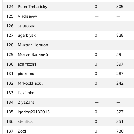
124
124
Peter Trebaticky
Peter Trebaticky
0
0
305
305
125
125
Vladisavvv
Vladisavvv
—
—
—
—
126
126
stratosua
stratosua
—
—
—
—
127
127
ugarbiysk
ugarbiysk
0
0
828
828
128
128
Михаил Чернов
Михаил Чернов
—
—
—
—
129
129
Мокин Василий
Мокин Василий
0
0
59
59
130
130
adamczh1
adamczh1
0
0
397
397
131
131
piotrsmu
piotrsmu
0
0
287
287
132
132
MrRockPack .
MrRockPack .
0
0
242
242
133
133
iliaklimko
iliaklimko
—
—
—
—
134
134
ZiyaZahs
ZiyaZahs
—
—
—
—
135
135
igorlog20132013
igorlog20132013
0
0
327
327
136
136
stenlis.s
stenlis.s
0
0
351
351
137
137
Zool
Zool
0
0
730
730