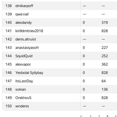
138
138
dmikarpoff
dmikarpoff
—
—
—
—
139
139
qwe.nail
qwe.nail
—
—
—
—
140
140
alexdandy
alexdandy
0
0
319
319
141
141
kirilldmitriev2018
kirilldmitriev2018
0
0
828
828
142
142
denis.altruist
denis.altruist
—
—
—
—
143
143
anastasiyasofr
anastasiyasofr
0
0
227
227
144
144
SquidQuid
SquidQuid
0
0
252
252
145
145
alexvapor
alexvapor
0
0
362
362
146
146
Yesbolat Syilybay
Yesbolat Syilybay
0
0
828
828
147
147
ItsLastDay
ItsLastDay
0
0
64
64
148
148
sokian
sokian
0
0
136
136
149
149
OrekhovS
OrekhovS
0
0
828
828
150
150
wndenis
wndenis
—
—
—
—
1
2
3
4