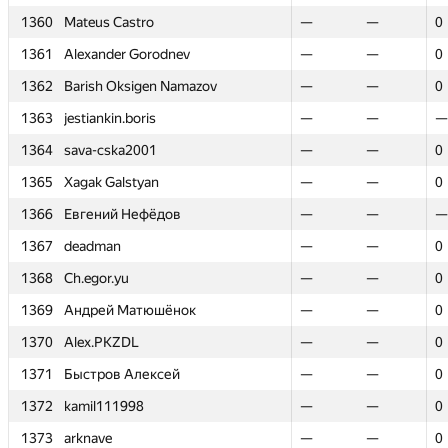
1360
1360
Mateus Castro
Mateus Castro
—
—
—
—
0
0
1361
1361
Alexander Gorodnev
Alexander Gorodnev
—
—
—
—
0
0
1362
1362
Barish Oksigen Namazov
Barish Oksigen Namazov
—
—
—
—
0
0
1363
1363
jestiankin.boris
jestiankin.boris
—
—
—
—
—
—
1364
1364
sava-cska2001
sava-cska2001
—
—
—
—
0
0
1365
1365
Xagak Galstyan
Xagak Galstyan
—
—
—
—
0
0
1366
1366
Евгений Нефёдов
Евгений Нефёдов
—
—
—
—
—
—
1367
1367
deadman
deadman
—
—
—
—
0
0
1368
1368
Ch.egor.yu
Ch.egor.yu
—
—
—
—
0
0
1369
1369
Андрей Матюшёнок
Андрей Матюшёнок
—
—
—
—
0
0
1370
1370
Alex.PKZDL
Alex.PKZDL
—
—
—
—
0
0
1371
1371
Быстров Алексей
Быстров Алексей
—
—
—
—
0
0
1372
1372
kamil111998
kamil111998
—
—
—
—
0
0
1373
1373
arknave
arknave
—
—
—
—
0
0