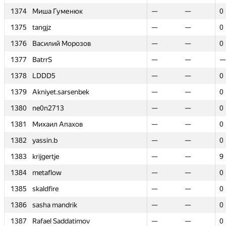
1374
1374
Миша Гуменюк
Миша Гуменюк
—
—
—
—
0
0
1375
1375
tangjz
tangjz
—
—
—
—
0
0
1376
1376
Василий Морозов
Василий Морозов
—
—
—
—
0
0
1377
1377
BatrrS
BatrrS
—
—
—
—
—
—
1378
1378
LDDD5
LDDD5
—
—
—
—
0
0
1379
1379
Akniyet.sarsenbek
Akniyet.sarsenbek
—
—
—
—
0
0
1380
1380
ne0n2713
ne0n2713
—
—
—
—
0
0
1381
1381
Михаил Апахов
Михаил Апахов
—
—
—
—
0
0
1382
1382
yassin.b
yassin.b
—
—
—
—
0
0
1383
1383
krijgertje
krijgertje
—
—
—
—
9
9
1384
1384
metaflow
metaflow
—
—
—
—
0
0
1385
1385
skaldfire
skaldfire
—
—
—
—
0
0
1386
1386
sasha mandrik
sasha mandrik
—
—
—
—
0
0
1387
1387
Rafael Saddatimov
Rafael Saddatimov
—
—
—
—
0
0