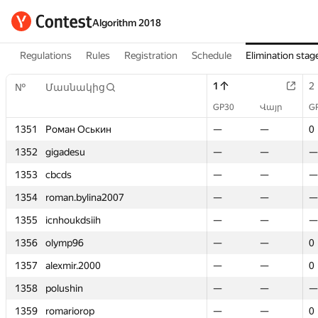
Algorithm 2018
Regulations
Rules
Registration
Schedule
Elimination stag
1
1
2
2
№
№
Մասնակից
Մասնակից
GP30
GP30
Վայր
Վայր
G
G
1351
1351
Роман Оськин
Роман Оськин
—
—
—
—
0
0
1352
1352
gigadesu
gigadesu
—
—
—
—
—
—
1353
1353
cbcds
cbcds
—
—
—
—
—
—
1354
1354
roman.bylina2007
roman.bylina2007
—
—
—
—
—
—
1355
1355
icnhoukdsiih
icnhoukdsiih
—
—
—
—
—
—
1356
1356
olymp96
olymp96
—
—
—
—
0
0
1357
1357
alexmir.2000
alexmir.2000
—
—
—
—
0
0
1358
1358
polushin
polushin
—
—
—
—
—
—
1359
1359
romariorop
romariorop
—
—
—
—
0
0