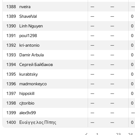
1388
1388
nveira
nveira
—
—
—
—
—
—
1389
1389
ShavelVal
ShavelVal
—
—
—
—
0
0
1390
1390
Linh Nguyen
Linh Nguyen
—
—
—
—
0
0
1391
1391
poul1298
poul1298
—
—
—
—
0
0
1392
1392
kri-antonio
kri-antonio
—
—
—
—
0
0
1393
1393
Damir Arbula
Damir Arbula
—
—
—
—
0
0
1394
1394
Сергей Байбаков
Сергей Байбаков
—
—
—
—
0
0
1395
1395
kurabtsky
kurabtsky
—
—
—
—
0
0
1396
1396
madmonkeyco
madmonkeyco
—
—
—
—
0
0
1397
1397
hippskill
hippskill
—
—
—
—
0
0
1398
1398
cjtoribio
cjtoribio
—
—
—
—
0
0
1399
1399
alex9x99
alex9x99
—
—
—
—
—
—
1400
1400
Ευάγγελος Πίπης
Ευάγγελος Πίπης
—
—
—
—
0
0
1
…
23
24